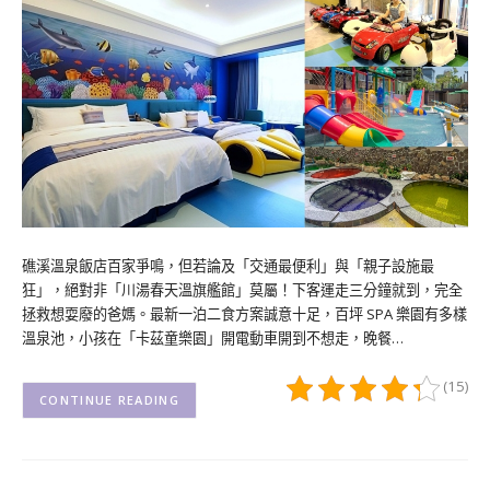
礁溪溫泉飯店百家爭鳴，但若論及「交通最便利」與「親子設施最
狂」，絕對非「川湯春天溫旗艦館」莫屬！下客運走三分鐘就到，完全
拯救想耍廢的爸媽。最新一泊二食方案誠意十足，百坪 SPA 樂園有多樣
溫泉池，小孩在「卡茲童樂園」開電動車開到不想走，晚餐…
(15)
CONTINUE READING