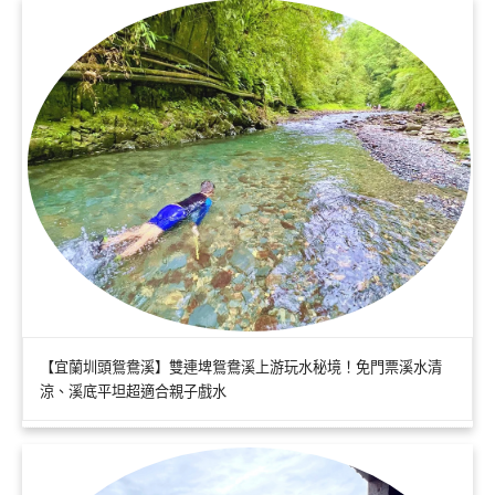
【宜蘭圳頭鴛鴦溪】雙連埤鴛鴦溪上游玩水秘境！免門票溪水清
涼、溪底平坦超適合親子戲水