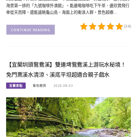
海景第一排的「九號咖啡外澳館」，能邊喝咖啡吃下午茶、邊欣賞飛行
傘從天而降，還能遠眺龜山島、海面上的衝浪人群，景色超療…
(34)
CONTINUE READING
【宜蘭圳頭鴛鴦溪】雙連埤鴛鴦溪上游玩水秘境！
免門票溪水清涼、溪底平坦超適合親子戲水
宜蘭景點
紫色微笑
2026-08-03