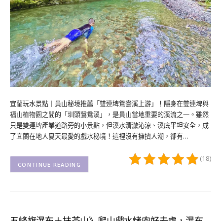
宜蘭玩水景點｜員山秘境推薦「雙連埤鴛鴦溪上游」！隱身在雙連埤與
福山植物園之間的「圳頭鴛鴦溪」，是員山當地重要的溪流之一。雖然
只是雙連埤產業道路旁的小景點，但溪水清澈沁涼、溪底平坦安全，成
了宜蘭在地人夏天最愛的戲水秘境！這裡沒有擁擠人潮，卻有…
(18)
CONTINUE READING