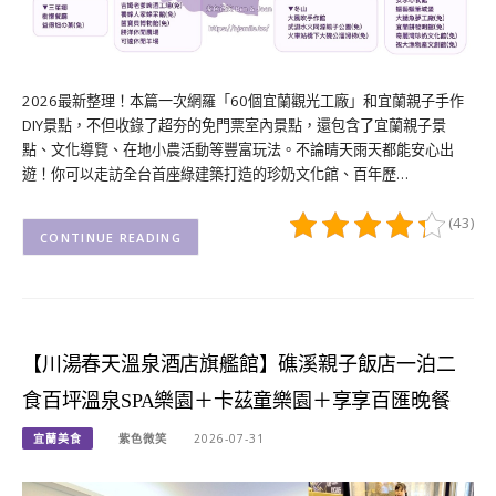
2026最新整理！本篇一次網羅「60個宜蘭觀光工廠」和宜蘭親子手作
DIY景點，不但收錄了超夯的免門票室內景點，還包含了宜蘭親子景
點、文化導覽、在地小農活動等豐富玩法。不論晴天雨天都能安心出
遊！你可以走訪全台首座綠建築打造的珍奶文化館、百年歷…
(43)
CONTINUE READING
【川湯春天溫泉酒店旗艦館】礁溪親子飯店一泊二
食百坪溫泉SPA樂園＋卡茲童樂園＋享享百匯晚餐
宜蘭美食
紫色微笑
2026-07-31