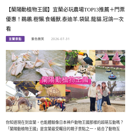
【蘭陽動植物王國】宜蘭必玩農場TOP13推薦＋門票
優惠！鵜鶘.樹懶.食蟻獸.泰迪羊.袋鼠.龍貓.冠鴿一次
看
宜蘭景點
紫色微笑
2026-07-31
你知道現在到宜蘭，也能體驗像日本神戶動物王國那樣的超萌互動嗎？
「蘭陽動植物王國」是宜蘭最受矚目的親子景點之一，結合了動物互