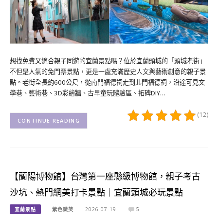
想找免費又適合親子同遊的宜蘭景點嗎？位於宜蘭頭城的「頭城老街」
不但是人氣的免門票景點，更是一處充滿歷史人文與藝術創意的親子景
點。老街全長約600公尺，從南門福德祠走到北門福德祠，沿途可見文
學巷、藝術巷、3D彩繪牆、古早童玩體驗區、拓碑DIY…
(12)
CONTINUE READING
【蘭陽博物館】台灣第一座縣級博物館，親子考古
沙坑、熱門網美打卡景點｜宜蘭頭城必玩景點
宜蘭景點
紫色微笑
2026-07-19
5