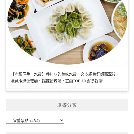
【老豫仔手工水餃】眷村味的美味水餃，必吃招牌鮮蝦翡翠餃、
隱藏版綠藻乾麵、餛飩酸辣湯，宜蘭TOP 10 好食好物
旅遊分類
旅
遊
分