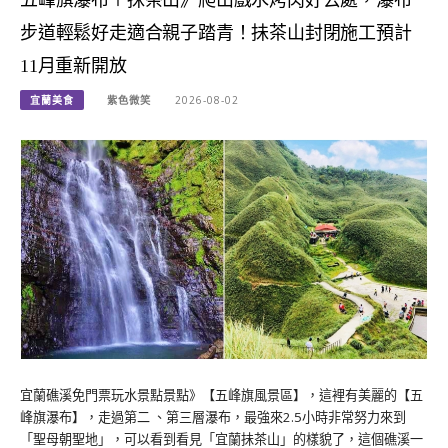
五峰旗瀑布＋抺茶山》爬山戲水烤肉好去處，瀑布
步道輕鬆好走適合親子踏青！抺茶山封閉施工預計
11月重新開放
宜蘭美食
紫色微笑
2026-08-02
宜蘭礁溪免門票玩水景點景點》【五峰旗風景區】，這裡有美麗的【五
峰旗瀑布】，走過第二 、第三層瀑布，最強來2.5小時非常努力來到
「聖母朝聖地」，可以看到看見「宜蘭抺茶山」的樣貌了，這個礁溪一