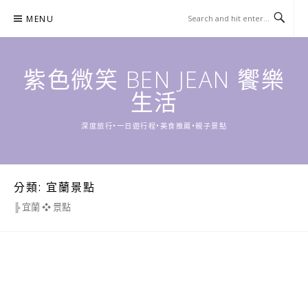
Skip
MENU
to
content
紫色微笑 BEN JEAN 饗樂
生活
深度旅行•一日遊行程•美食推薦•親子景點
分類:
宜蘭景點
╠ 宜蘭 ❖ 景點