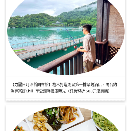
【力麗日月潭哲園會館】檜木打造湖景第一排景觀酒店，陽台釣
魚專案好Chill~享受湖畔慢旅時光（訂房現折 500元優惠碼）