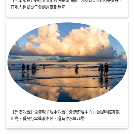
【老柒水餃】必吃韭菜水餃沾蒜頭辣醬，外皮軟Q內餡料好實在，
在地人也愛從午餐到宵夜都想吃
【外澳沙灘】免費親子玩水沙灘！外澳遊客中心九號咖啡館賞龜
山島，看飛行傘衝浪牽罟，還有沖水區超讚