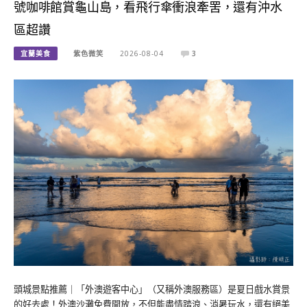
號咖啡館賞龜山島，看飛行傘衝浪牽罟，還有沖水
區超讚
宜蘭美食
紫色微笑
2026-08-04
3
頭城景點推薦｜「外澳遊客中心」（又稱外澳服務區）是夏日戲水賞景
的好去處！外澳沙灘免費開放，不但能盡情踏浪、消暑玩水，還有絕美