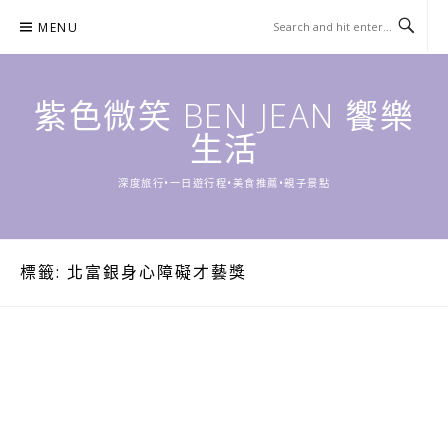
Skip
MENU
to
content
紫色微笑 BEN JEAN 饗樂
生活
深度旅行•一日遊行程•美食推薦•親子景點
標籤:
北富銀身心障礙才藝獎