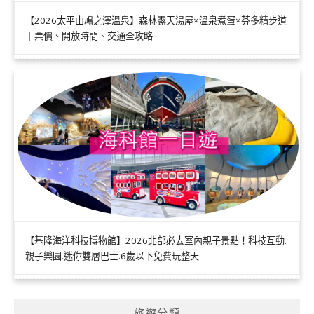
【2026太平山鳩之澤溫泉】森林露天湯屋×溫泉煮蛋×芬多精步道
｜票價、開放時間、交通全攻略
【基隆海洋科技博物館】2026北部必去室內親子景點！科技互動.
親子樂園.迷你雙層巴士.6歲以下免費玩整天
旅遊分類