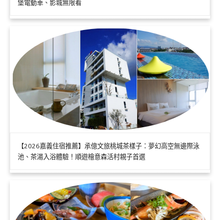
堡電動車、影城無限看
【2026嘉義住宿推薦】承億文旅桃城茶樣子：夢幻高空無邊際泳
池、茶湯入浴體驗！順遊檜意森活村親子首選