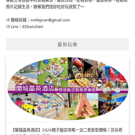
照片記錄生活，跟著我們找好吃好玩就對了～
⇒ 聯絡信箱｜
smilejean@gmail.com
⇒ Line｜85benchen
最新玩樂
【蘭城晶英酒店】2026親子飯店攻略ㄧ泊二食房型價格！芬朵奇