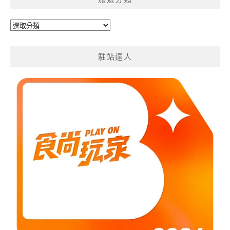
旅
遊
分
駐站達人
類