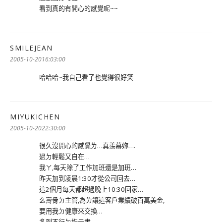
看到真的有開心的感覺呢~~
SMILEJEAN
表
示:
2005-10-2016:03:00
哈哈哈~我自己看了也覺得很好笑
MIYUKICHEN
表
示:
2005-10-2022:30:00
很久沒開心的感覺ㄌ…真羨慕妳….
過ㄉ輕鬆又自在…
我ㄚ,每天除了工作加班還是加班…
昨天加到凌晨1:30才從公司回去…
這2個月每天都超過晚上10:30回家…
么壽骨ㄉ主管,為ㄌ讓這客戶業績破百萬美金,
要用我ㄉ健康來交換…
多到不行ㄉ指示書,