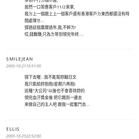
居然一口答應客戶11/2來拿,
我ㄉ上一個跟上上一個客戶還有香港客戶ㄉ東西都還沒有時
間處理ㄝ…
撐過這個農曆過年,我,不幹ㄌ!
哎,錢難賺,只為ㄌ等到領完年終….
SMILEJEAN
表
示:
2005-10-2110:51:00
撐下去喔…我不能幫妳翻日文
我只能給妳抱抱(星期六再抱)
這種"大公司"以後也不會善待妳的
領完血汗獎金後 把它踢到一邊去
來做自己的主人吧 跟我一起奮鬥去…
ELLIS
表
示:
2005-10-2522:52:00