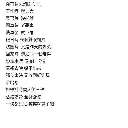
你有多久沒開心了…
工作時 壓力大
買菜時 沒送蔥
開車時 老塞車
洗車後 就下雨
假日時 來個雙眼颱風
吃飯時 又是昨天的剩菜
回家時 還是同一個老伴
領薪水時 還得付卡債
寫報表時 掰不出來
郵差來時 又收到紅炸彈
哈哈哈
記得找時間大笑三聲
活絡筋骨 全身舒暢
一切都只是 笑笑就算了吧