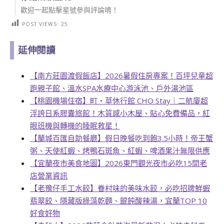
歡迎一起點擊星號參與評論唷！
POST VIEWS:
25
延伸閱讀
【南方莊園渡假飯店】2026暑假住房專案！百坪兒童超
跑親子館、溫水SPA水療中心游泳池、戶外湯池區
【桃園機場住宿】町・草休行館 CHO Stay｜二航廈超
浮誇日系膠囊旅館！木質感小木屋、貼心免費備品，紅
眼班機與轉機的睡眠救星！
【蘭城百匯自助餐廳】假日晚餐吃到飽3.5小時！帝王蟹
粥、天使紅蝦、烤鴨石斑魚、紅蝦、啤酒果汁無限供應
【宜蘭夜市美食地圖】2026東門觀光夜市必吃15間老
店營業資訊
【老豫仔手工水餃】眷村味的美味水餃，必吃招牌鮮蝦
翡翠餃、隱藏版綠藻乾麵、餛飩酸辣湯，宜蘭TOP 10
好食好物