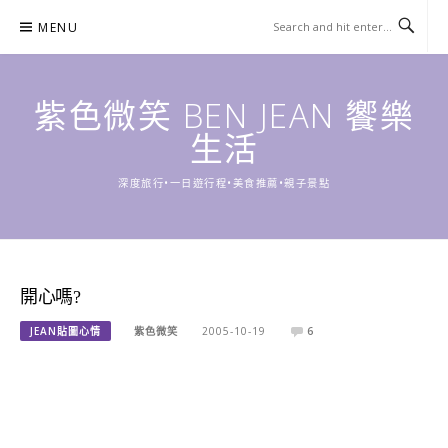
Skip
MENU
to
content
紫色微笑 BEN JEAN 饗樂
生活
深度旅行•一日遊行程•美食推薦•親子景點
開心嗎?
JEAN貼圖心情
紫色微笑
2005-10-19
6