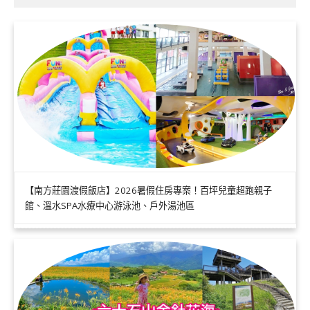
【南方莊園渡假飯店】2026暑假住房專案！百坪兒童超跑親子
館、溫水SPA水療中心游泳池、戶外湯池區