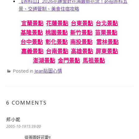
【赤科山】2026花蓮金針花海最新花況！必拍赤科五
景、交通管制、美食住宿攻略
宜蘭景點
花蓮景點
台東景點
台北景點
基隆景點
桃園景點
新竹景點
苗栗景點
台中景點
彰化景點
南投景點
雲林景點
嘉義景點
台南景點
高雄景點
屏東景點
澎湖景點
金門景點
馬祖景點
Posted in
Jean貼圖心情
6 COMMENTS
邦小妮
表
示:
2005-10-1915:39:00
這張圖好可愛!!