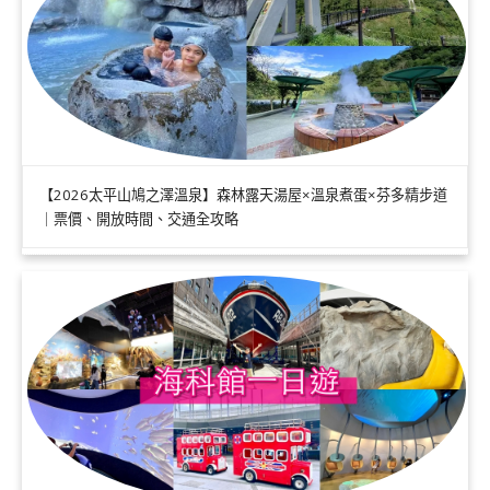
【2026太平山鳩之澤溫泉】森林露天湯屋×溫泉煮蛋×芬多精步道
｜票價、開放時間、交通全攻略