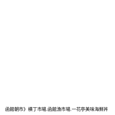
函館朝市》横丁市場.函館漁市場.一花亭美味海鮮丼