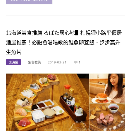
北海道美食推薦 ろばた居心地▋札幌狸小路平價居
酒屋推薦！必點會唱唱歌的鮭魚卵蓋飯、步步高升
生魚片
北海道
紫色微笑
2019-03-21
1