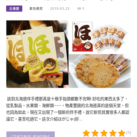
北海道
紫色微笑
2019-03-23
1
談到北海道伴手禮那真是十根手指頭都數不完啊! 好吃的東西太多了，
從乳製品，水果類、海鮮類~~~，物產豐饒的北海道真的是個天堂，但
也因為如此，現在又出現了一個新的伴手禮，說它新但其實很多人都認
識它，甚至吃過它。這次介紹ほがじゃ(好…
(1)
CONTINUE READING