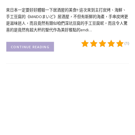
來日本一定要好好體驗一下居酒屋的美食!! 這次來到主打炭烤、海鮮、
手工豆腐的《MAIDOまいど》居酒屋，不但有新鮮的海產，手串炭烤更
是滋味迷人，而且竟然有類似咱們深坑豆腐的手工豆腐呢，而且令人驚
喜的是竟然有超大杯的聖代作為美好餐點的endi…
(1)
CONTINUE READING