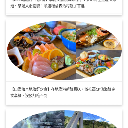
池、茶湯入浴體驗！順遊檜意森活村親子首選
【山漁海本地海鮮定食】在地漁港新鮮直送，激推高CP值海鮮定
食套餐，沒預訂吃不到