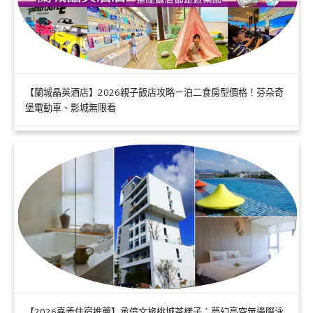
【蘭城晶英酒店】2026親子飯店攻略ㄧ泊二食房型價格！芬朵奇
堡電動車、影城無限看
【2026嘉義住宿推薦】承億文旅桃城茶樣子：夢幻高空無邊際泳