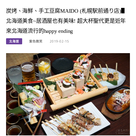
炭烤、海鮮、手工豆腐MAIDO (札幌駅前通り店)▋
北海道美食~居酒屋也有美味! 超大杯聖代更是近年
來北海道流行的happy ending
北海道
紫色微笑
2019-02-15