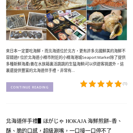
來日本一定要吃海鮮，而北海道位於北方，更有許多北國鮮美的海鮮不
容錯過!! 位於北海道小樽市附近的小樽海港城Seaport Market除了提供
多種新鮮海產(養在水族箱裏活跳跳的生猛海鮮)可以供遊客挑選外，這
裏還提供豐富的北海道伴手禮，非常有…
(1)
CONTINUE READING
北海道伴手禮▋ほがじゃ HOKAJA 海鮮煎餅~香、
酥、脆的口感，超級涮嘴，一口接一口停不了