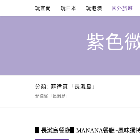
Skip
玩宜蘭
玩日本
玩港澳
國外旅遊
to
content
紫色微
分類:
菲律賓「長灘島」
菲律賓「長灘島」
▋長灘島餐廳▋MANANA餐廳~風味獨