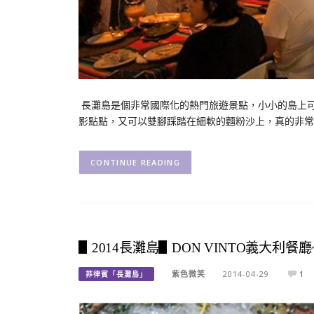
長灘島是個非常國際化的熱門旅遊景點，小小的島上
影點點，又可以雙腳踩踏在細軟的麵粉沙上，真的非常享
CONTINUE READING
▋2014長灘島▋DON VINTO義大利
紫色微笑
2014-04-29
1
菲律賓「長灘島」