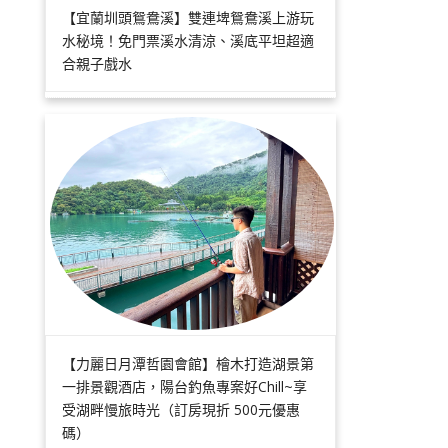
【宜蘭圳頭鴛鴦溪】雙連埤鴛鴦溪上游玩
水秘境！免門票溪水清涼、溪底平坦超適
合親子戲水
【力麗日月潭哲園會館】檜木打造湖景第
一排景觀酒店，陽台釣魚專案好Chill~享
受湖畔慢旅時光（訂房現折 500元優惠
碼）