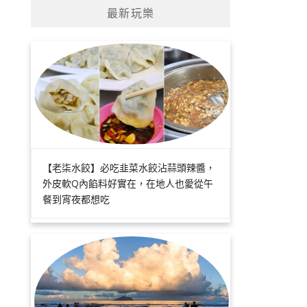
最新玩樂
【老柒水餃】必吃韭菜水餃沾蒜頭辣醬，
外皮軟Q內餡料好實在，在地人也愛從午
餐到宵夜都想吃