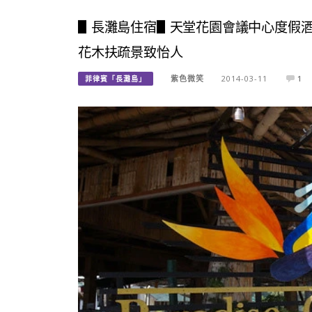
▋長灘島住宿▋天堂花園會議中心度假酒店 Paradise G
花木扶疏景致怡人
紫色微笑
2014-03-11
1
菲律賓「長灘島」