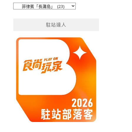
旅
遊
分
駐站達人
類