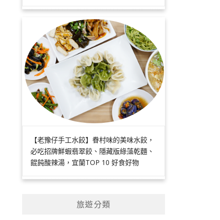
【老豫仔手工水餃】眷村味的美味水餃，
必吃招牌鮮蝦翡翠餃、隱藏版綠藻乾麵、
餛飩酸辣湯，宜蘭TOP 10 好食好物
旅遊分類