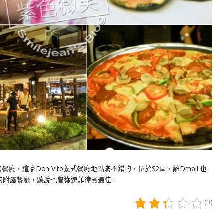
這家Don Vito義式餐廳地點滿不錯的，位於S2區，離Dmall 也
華渡假酒店的附屬餐廳，聽說也曾獲選菲律賓最佳…
(3)