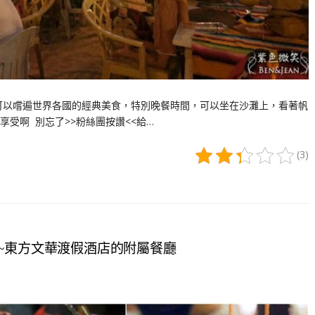
可以嚐遍世界各國的經典美食，特別晚餐時間，可以坐在沙灘上，看著帆
受啊 別忘了>>粉絲團按讚<<給…
(3)
餐廳~東方文華渡假酒店的附屬餐廳