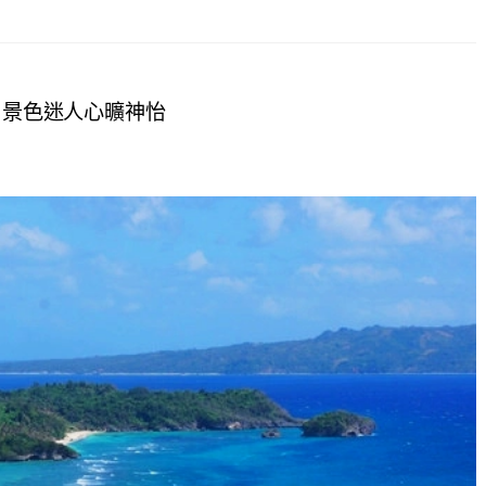
ho 景色迷人心曠神怡