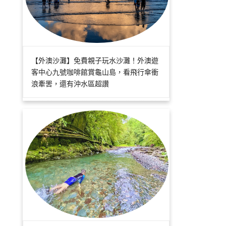
【外澳沙灘】免費親子玩水沙灘！外澳遊
客中心九號咖啡館賞龜山島，看飛行傘衝
浪牽罟，還有沖水區超讚