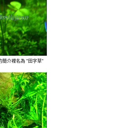
簡介裡名為 "田字草"