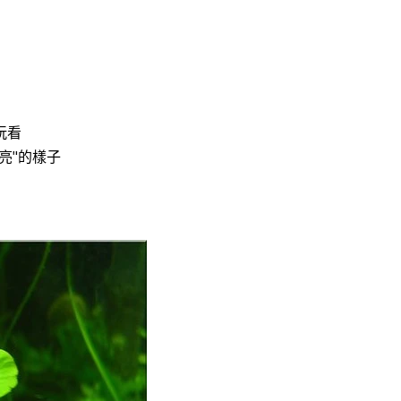
玩看
亮"的樣子