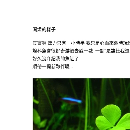
開燈的樣子
其實啊 效力只有一小時半 我只是心血來潮時玩
燈科魚會很好奇游過去戳一戳 一副"是誰比我還
好久沒介紹我的魚缸了
順帶一提新夥伴囉…