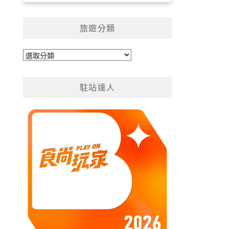
旅遊分類
旅
遊
分
駐站達人
類