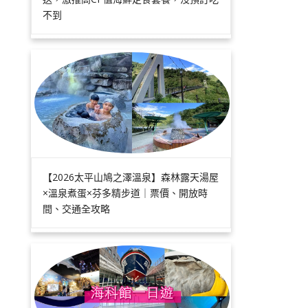
不到
【2026太平山鳩之澤溫泉】森林露天湯屋
×溫泉煮蛋×芬多精步道｜票價、開放時
間、交通全攻略