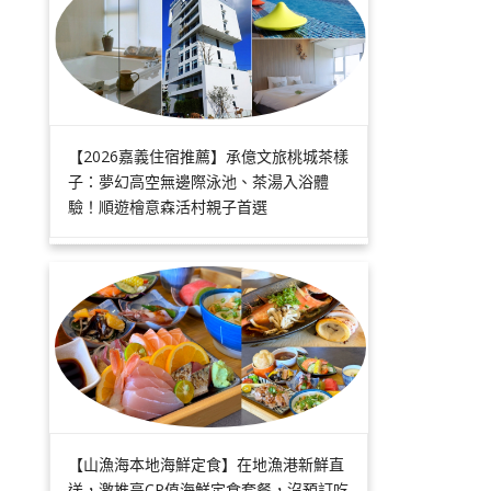
【2026嘉義住宿推薦】承億文旅桃城茶樣
子：夢幻高空無邊際泳池、茶湯入浴體
驗！順遊檜意森活村親子首選
【山漁海本地海鮮定食】在地漁港新鮮直
送，激推高CP值海鮮定食套餐，沒預訂吃