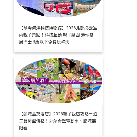
【基隆海洋科技博物館】2026北部必去室
內親子景點！科技互動.親子樂園.迷你雙
層巴士.6歲以下免費玩整天
【蘭城晶英酒店】2026親子飯店攻略ㄧ泊
二食房型價格！芬朵奇堡電動車、影城無
限看