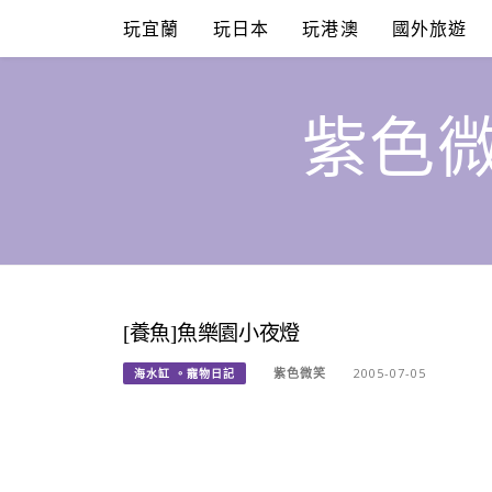
Skip
玩宜蘭
玩日本
玩港澳
國外旅遊
to
content
紫色微
[養魚]魚樂園小夜燈
紫色微笑
2005-07-05
海水缸 。寵物日記