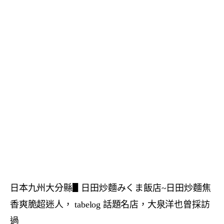
日本九州大分縣▋日田炒麵みくま飯店~日田炒麵焦
香爽脆超迷人， tabelog 話題名店，大泉洋也曾採訪
過