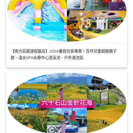
【南方莊園渡假飯店】2026暑假住房專案！百坪兒童超跑親子
館、溫水SPA水療中心游泳池、戶外湯池區