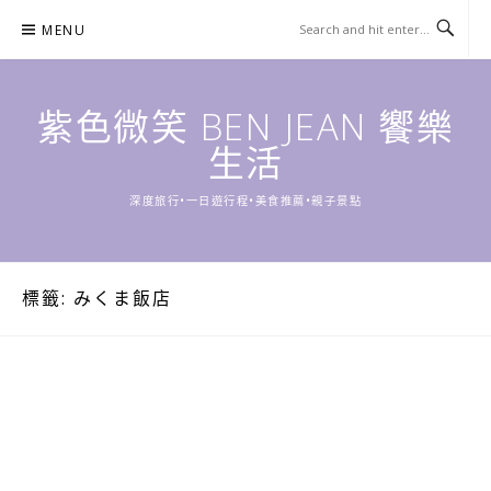
Skip
MENU
to
content
紫色微笑 BEN JEAN 饗樂
生活
深度旅行•一日遊行程•美食推薦•親子景點
標籤:
みくま飯店