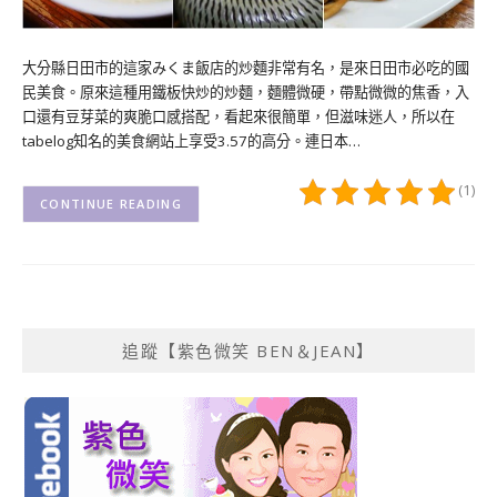
大分縣日田市的這家みくま飯店的炒麵非常有名，是來日田市必吃的國
民美食。原來這種用鐵板快炒的炒麵，麵體微硬，帶點微微的焦香，入
口還有豆芽菜的爽脆口感搭配，看起來很簡單，但滋味迷人，所以在
tabelog知名的美食網站上享受3.57的高分。連日本…
(1)
CONTINUE READING
追蹤【紫色微笑 BEN＆JEAN】