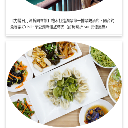
【力麗日月潭哲園會館】檜木打造湖景第一排景觀酒店，陽台釣
魚專案好Chill~享受湖畔慢旅時光（訂房現折 500元優惠碼）