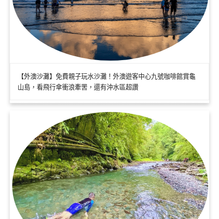
【外澳沙灘】免費親子玩水沙灘！外澳遊客中心九號咖啡館賞龜
山島，看飛行傘衝浪牽罟，還有沖水區超讚