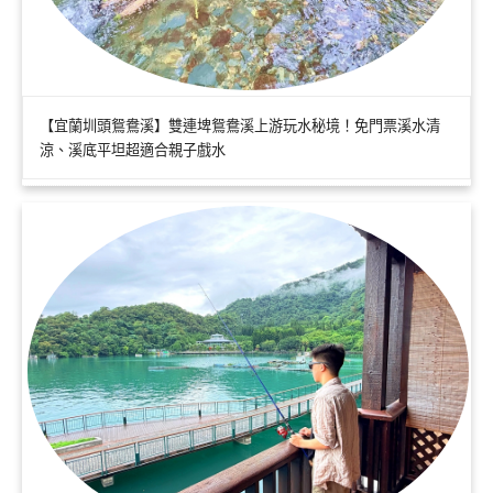
【宜蘭圳頭鴛鴦溪】雙連埤鴛鴦溪上游玩水秘境！免門票溪水清
涼、溪底平坦超適合親子戲水