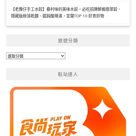
【老豫仔手工水餃】眷村味的美味水餃，必吃招牌鮮蝦翡翠餃、
隱藏版綠藻乾麵、餛飩酸辣湯，宜蘭TOP 10 好食好物
旅遊分類
旅
遊
分
駐站達人
類