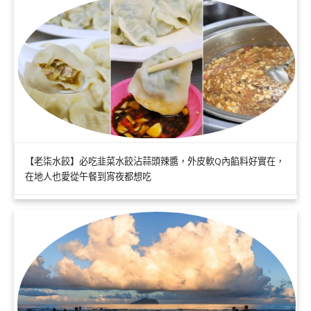
【老柒水餃】必吃韭菜水餃沾蒜頭辣醬，外皮軟Q內餡料好實在，
在地人也愛從午餐到宵夜都想吃