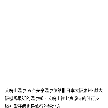
犬鳴山溫泉.み奈美亭溫泉旅館▋日本大阪泉州~離大
阪機場最近的溫泉鄉，犬鳴山往七寶瀧寺的健行步
道神聖莊嚴也是修行的好地方