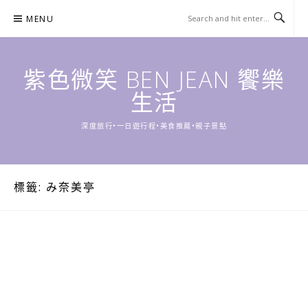
Skip
MENU
to
content
紫色微笑 BEN JEAN 饗樂
生活
深度旅行•一日遊行程•美食推薦•親子景點
標籤:
み奈美亭