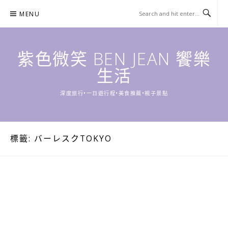
Skip
MENU
to
content
紫色微笑 BEN JEAN 饗樂
生活
深度旅行•一日遊行程•美食推薦•親子景點
標籤:
バーレスクTOKYO