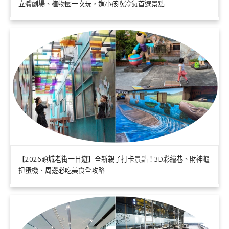
立體劇場、植物園一次玩，遛小孩吹冷氣首選景點
【2026頭城老街一日遊】全新親子打卡景點！3D彩繪巷、財神龜
扭蛋機、周邊必吃美食全攻略