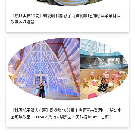
【頭城美食30間】頭城咖啡廳.親子海鮮餐廳.吃到飽.無菜單料理.
甜點冰品推薦
【桃園親子飯店推薦】離機場10分鐘！桃園喜來登酒店：夢幻水
晶玻璃教堂、Hape木樂地木製樂園、美味披薩DIY一日遊！