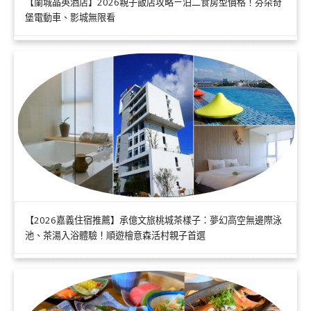
【蘭城晶英酒店】2026親子飯店攻略ㄧ泊二食房型價格！芬朵奇
堡電動車、影城無限看
【2026嘉義住宿推薦】承億文旅桃城茶樣子：夢幻高空無邊際泳
池、茶湯入浴體驗！順遊檜意森活村親子首選