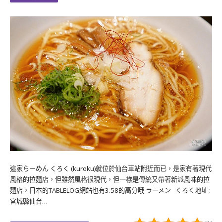
這家らーめん くろく (kuroku)就位於仙台車站附近而已，是家有著現代
風格的拉麵店，但雖然風格很現代，但一樣是傳統又帶著新派風味的拉
麵店，日本的TABLELOG網站也有3.58的高分哦 ラーメン くろく地址 :
宮城縣仙台…