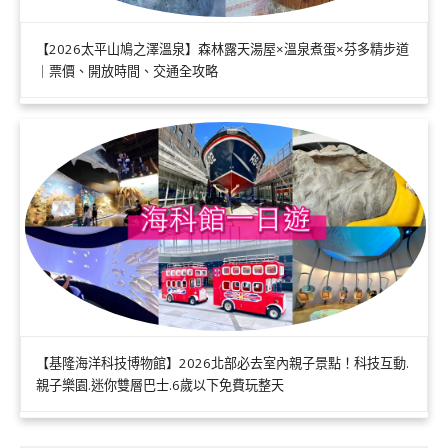
【2026太平山鳩之澤溫泉】森林露天湯屋×溫泉煮蛋×芬多精步道
｜票價、開放時間、交通全攻略
【基隆海洋科技博物館】2026北部必去室內親子景點！科技互動.
親子樂園.迷你雙層巴士.6歲以下免費玩整天