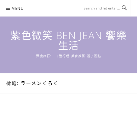
Skip
MENU
to
content
紫色微笑 BEN JEAN 饗樂
生活
深度旅行•一日遊行程•美食推薦•親子景點
標籤:
ラーメンくろく