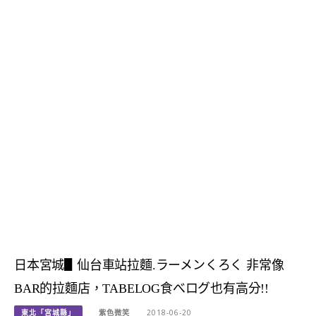
日本宮城▋仙台車站拉麵.ラーメンくろく 非常像
BAR的拉麵店，TABELOG食べログ也有高分!!
東北「宮城縣」
紫色微笑
2018-06-20