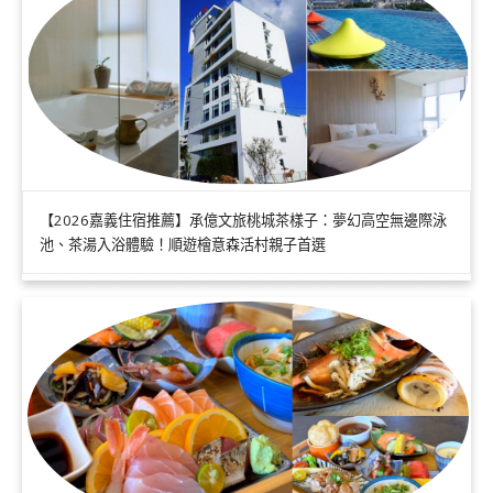
【2026嘉義住宿推薦】承億文旅桃城茶樣子：夢幻高空無邊際泳
池、茶湯入浴體驗！順遊檜意森活村親子首選