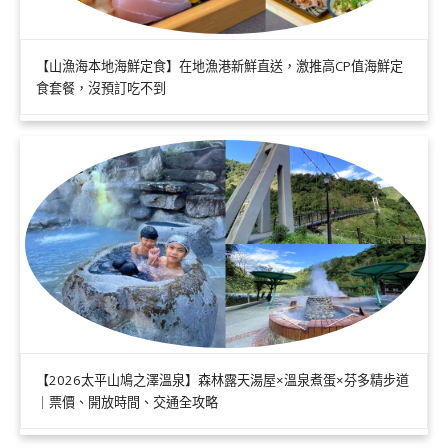
【山漁海本地海鮮定食】在地漁港新鮮直送，激推高CP值海鮮定
食套餐，沒預訂吃不到
【2026太平山鳩之澤溫泉】森林露天湯屋×溫泉煮蛋×芬多精步道
｜票價、開放時間、交通全攻略