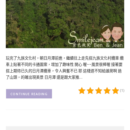
玩完了九族文化村，朝日月潭前進，繼續往上走先搭九族文化村纜車 纜
車上貼著不同的卡通圖案，增加了趣味性 開心 喔~~風景很棒喔 接著要
搭上期待已久的日月潭纜車，令人興奮不已 耶 這棧道不知給誰爬啊 過
了山頭，的確出現美景 日月潭 還是跟大家推…
(1)
CONTINUE READING