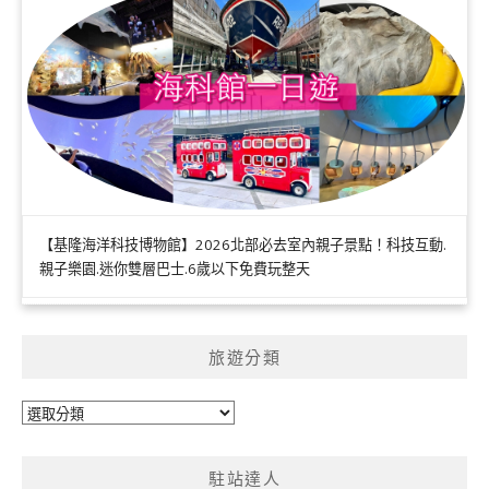
【基隆海洋科技博物館】2026北部必去室內親子景點！科技互動.
親子樂園.迷你雙層巴士.6歲以下免費玩整天
旅遊分類
旅
遊
分
駐站達人
類