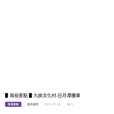
▋南投景點 ▋九族文化村-日月潭纜車
苗栗景點
紫色微笑
2012-01-26
1