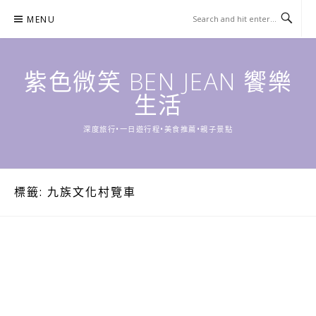
Skip
MENU
to
content
紫色微笑 BEN JEAN 饗樂
生活
深度旅行•一日遊行程•美食推薦•親子景點
標籤:
九族文化村覽車