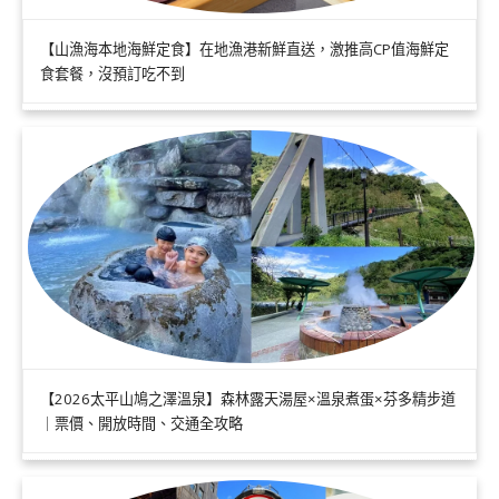
【山漁海本地海鮮定食】在地漁港新鮮直送，激推高CP值海鮮定
食套餐，沒預訂吃不到
【2026太平山鳩之澤溫泉】森林露天湯屋×溫泉煮蛋×芬多精步道
｜票價、開放時間、交通全攻略