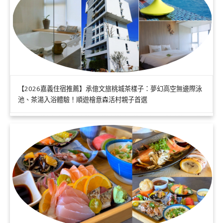
【2026嘉義住宿推薦】承億文旅桃城茶樣子：夢幻高空無邊際泳
池、茶湯入浴體驗！順遊檜意森活村親子首選