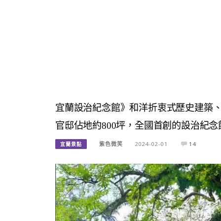
宜蘭設治紀念館》和洋折衷式歷史建築
官邸佔地約800坪，全國首創的設治紀念
紫色微笑
2024-02-01
14
宜蘭景點