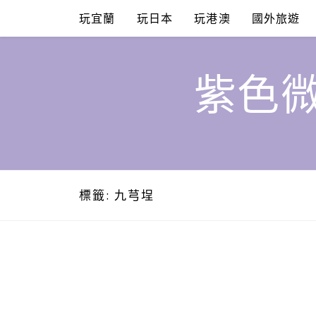
Skip
玩宜蘭
玩日本
玩港澳
國外旅遊
to
content
紫色微
標籤:
九芎埕