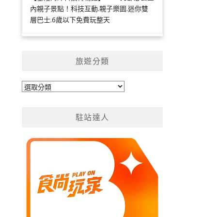
內親子景點！科技互動.親子樂園.迷你雙
層巴士.6歲以下免費玩整天
旅遊分類
旅
遊
分
駐站達人
類