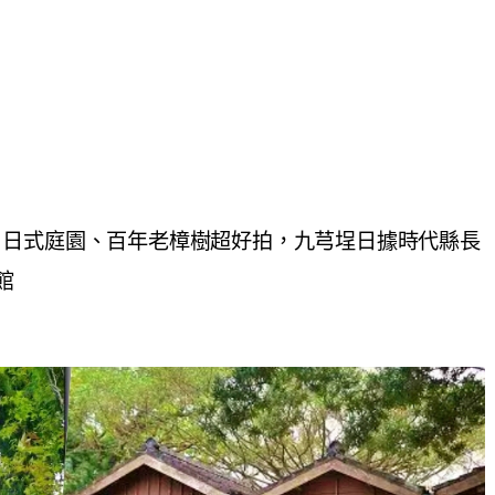
、日式庭園、百年老樟樹超好拍，九芎埕日據時代縣長
館