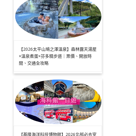
【2026太平山鳩之澤溫泉】森林露天湯屋
×溫泉煮蛋×芬多精步道｜票價、開放時
間、交通全攻略
【基隆海洋科技博物館】2026北部必去室