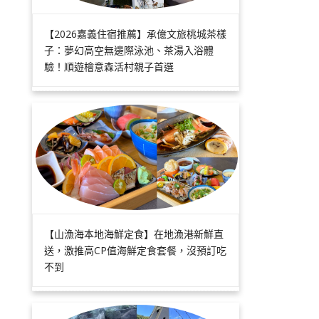
【2026嘉義住宿推薦】承億文旅桃城茶樣
子：夢幻高空無邊際泳池、茶湯入浴體
驗！順遊檜意森活村親子首選
【山漁海本地海鮮定食】在地漁港新鮮直
送，激推高CP值海鮮定食套餐，沒預訂吃
不到