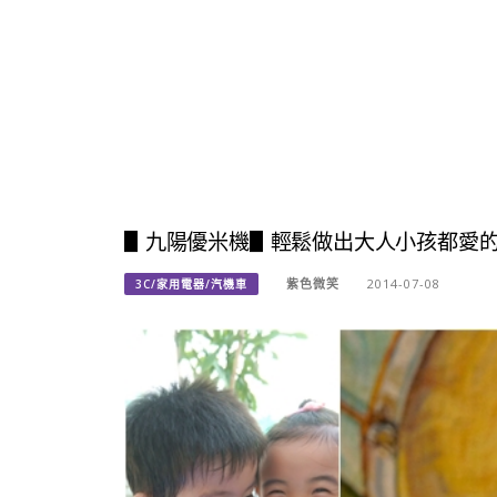
▋九陽優米機▋輕鬆做出大人小孩都愛
紫色微笑
2014-07-08
3C/家用電器/汽機車