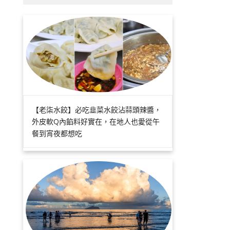
【老柒水餃】必吃韭菜水餃沾蒜頭辣醬，
外皮軟Q內餡料好實在，在地人也愛從午
餐到宵夜都想吃