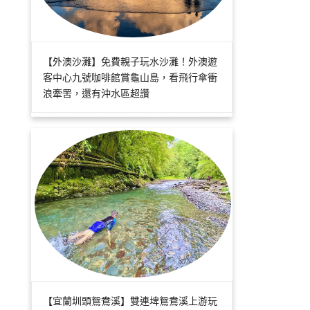
【外澳沙灘】免費親子玩水沙灘！外澳遊
客中心九號咖啡館賞龜山島，看飛行傘衝
浪牽罟，還有沖水區超讚
【宜蘭圳頭鴛鴦溪】雙連埤鴛鴦溪上游玩