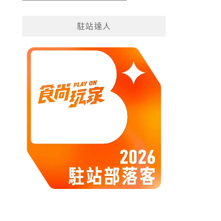
遊
分
駐站達人
類