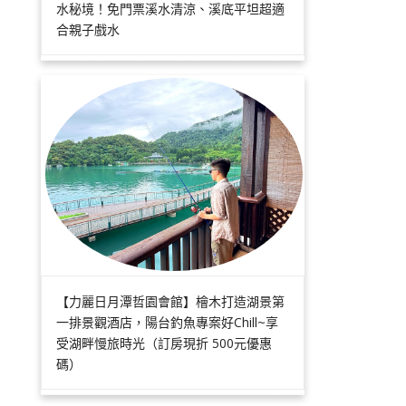
水秘境！免門票溪水清涼、溪底平坦超適
合親子戲水
【力麗日月潭哲園會館】檜木打造湖景第
一排景觀酒店，陽台釣魚專案好Chill~享
受湖畔慢旅時光（訂房現折 500元優惠
碼）