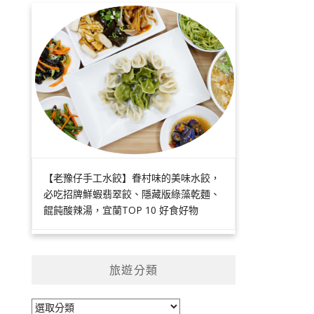
【老豫仔手工水餃】眷村味的美味水餃，
必吃招牌鮮蝦翡翠餃、隱藏版綠藻乾麵、
餛飩酸辣湯，宜蘭TOP 10 好食好物
旅遊分類
旅