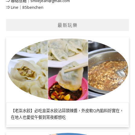
⇒ 聯絡信箱｜
smilejean@gmail.com
⇒ Line｜85benchen
最新玩樂
【老柒水餃】必吃韭菜水餃沾蒜頭辣醬，外皮軟Q內餡料好實在，
在地人也愛從午餐到宵夜都想吃