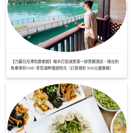
【力麗日月潭哲園會館】檜木打造湖景第一排景觀酒店，陽台釣
魚專案好Chill~享受湖畔慢旅時光（訂房現折 500元優惠碼）