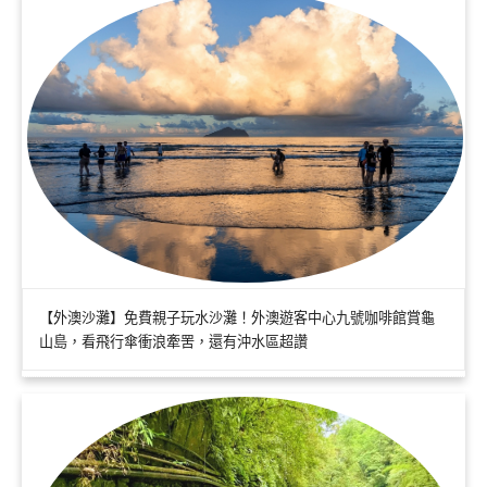
【外澳沙灘】免費親子玩水沙灘！外澳遊客中心九號咖啡館賞龜
山島，看飛行傘衝浪牽罟，還有沖水區超讚