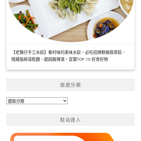
【老豫仔手工水餃】眷村味的美味水餃，必吃招牌鮮蝦翡翠餃、
隱藏版綠藻乾麵、餛飩酸辣湯，宜蘭TOP 10 好食好物
旅遊分類
旅
遊
分
駐站達人
類