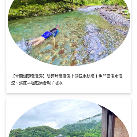
【宜蘭圳頭鴛鴦溪】雙連埤鴛鴦溪上游玩水秘境！免門票溪水清
涼、溪底平坦超適合親子戲水