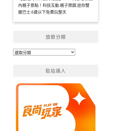
內親子景點！科技互動.親子樂園.迷你雙
層巴士.6歲以下免費玩整天
旅遊分類
旅
遊
分
駐站達人
類