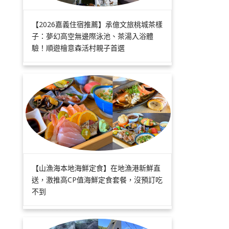
【2026嘉義住宿推薦】承億文旅桃城茶樣
子：夢幻高空無邊際泳池、茶湯入浴體
驗！順遊檜意森活村親子首選
【山漁海本地海鮮定食】在地漁港新鮮直
送，激推高CP值海鮮定食套餐，沒預訂吃
不到