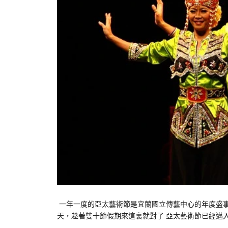
一年一度的亞太藝術節是宜蘭國立傳藝中心的年度盛事，
天，趁著雙十節假期來這裏就對了 亞太藝術節已經邁