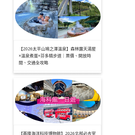
【2026太平山鳩之澤溫泉】森林露天湯屋
×溫泉煮蛋×芬多精步道｜票價、開放時
間、交通全攻略
【基隆海洋科技博物館】2026北部必去室