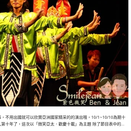
不用出國就可以欣賞亞洲國家精采的的演出哦，10/1~10/10為期十
入第十年了，這次以「微笑亞太．歡慶十載」為主題 除了節目表中的…