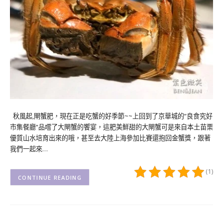
秋風起,閘蟹肥，現在正是吃蟹的好季節~~上回到了京華城的”良食究好
市集餐廳”品嚐了大閘蟹的饗宴，這肥美鮮甜的大閘蟹可是來自本土苗栗
優質山水培育出來的哦，甚至去大陸上海參加比賽還抱回金蟹獎，跟著
我們一起來…
(1)
CONTINUE READING