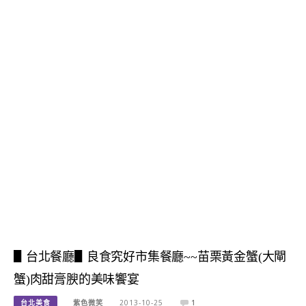
▋台北餐廳▋良食究好市集餐廳~~苗栗黃金蟹(大閘
蟹)肉甜膏腴的美味饗宴
台北美食
紫色微笑
2013-10-25
1