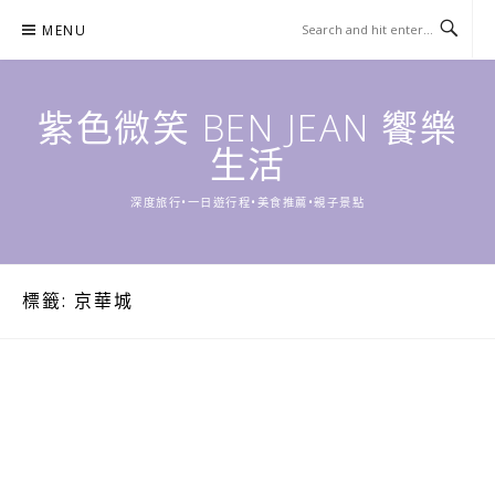
Skip
MENU
to
content
紫色微笑 BEN JEAN 饗樂
生活
深度旅行•一日遊行程•美食推薦•親子景點
標籤:
京華城