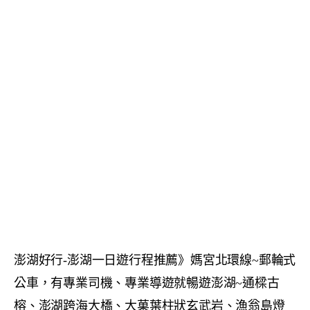
澎湖好行-澎湖一日遊行程推薦》媽宮北環線~郵輪式
公車，有專業司機、專業導遊就暢遊澎湖~通樑古
榕、澎湖跨海大橋、大菓葉柱狀玄武岩、漁翁島燈