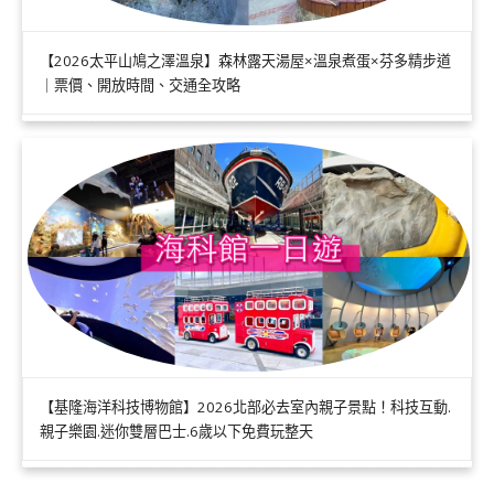
【2026太平山鳩之澤溫泉】森林露天湯屋×溫泉煮蛋×芬多精步道
｜票價、開放時間、交通全攻略
【基隆海洋科技博物館】2026北部必去室內親子景點！科技互動.
親子樂園.迷你雙層巴士.6歲以下免費玩整天