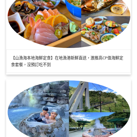
【山漁海本地海鮮定食】在地漁港新鮮直送，激推高CP值海鮮定
食套餐，沒預訂吃不到