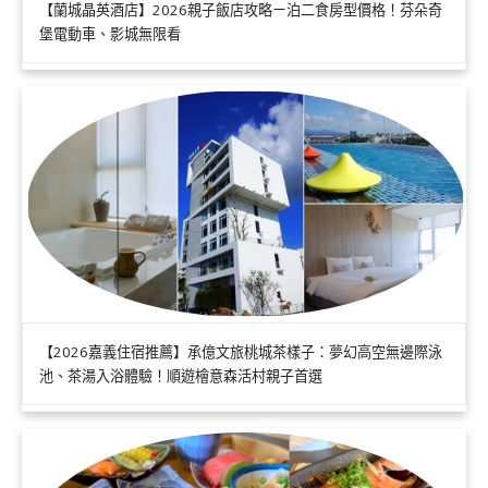
【蘭城晶英酒店】2026親子飯店攻略ㄧ泊二食房型價格！芬朵奇
堡電動車、影城無限看
【2026嘉義住宿推薦】承億文旅桃城茶樣子：夢幻高空無邊際泳
池、茶湯入浴體驗！順遊檜意森活村親子首選