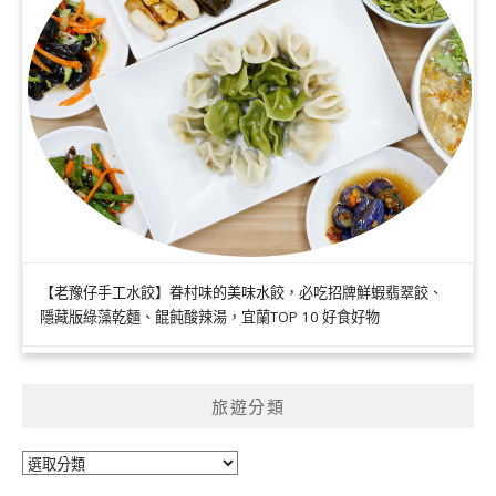
【老豫仔手工水餃】眷村味的美味水餃，必吃招牌鮮蝦翡翠餃、
隱藏版綠藻乾麵、餛飩酸辣湯，宜蘭TOP 10 好食好物
旅遊分類
旅
遊