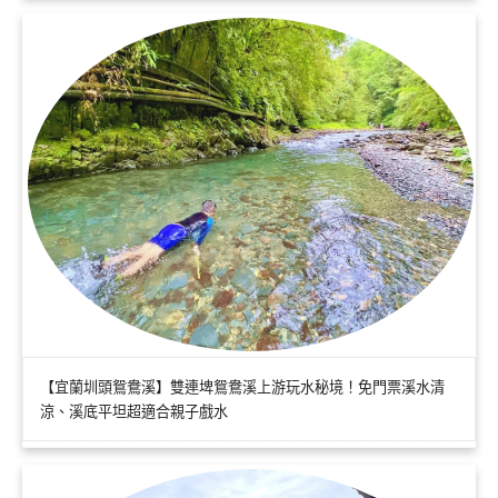
【宜蘭圳頭鴛鴦溪】雙連埤鴛鴦溪上游玩水秘境！免門票溪水清
涼、溪底平坦超適合親子戲水