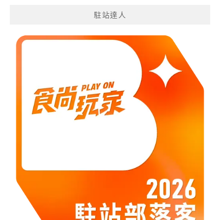
分
駐站達人
類