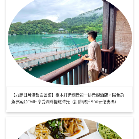
【力麗日月潭哲園會館】檜木打造湖景第一排景觀酒店，陽台釣
魚專案好Chill~享受湖畔慢旅時光（訂房現折 500元優惠碼）