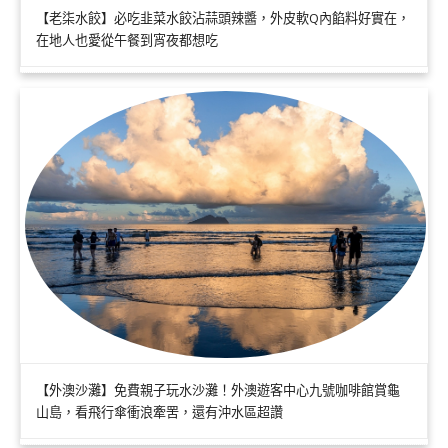
【老柒水餃】必吃韭菜水餃沾蒜頭辣醬，外皮軟Q內餡料好實在，
在地人也愛從午餐到宵夜都想吃
【外澳沙灘】免費親子玩水沙灘！外澳遊客中心九號咖啡館賞龜
山島，看飛行傘衝浪牽罟，還有沖水區超讚