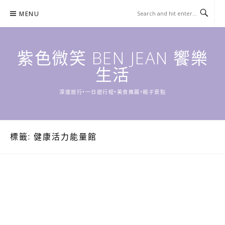
Skip
MENU
to
content
紫色微笑 BEN JEAN 饗樂
生活
深度旅行•一日遊行程•美食推薦•親子景點
標籤:
健康活力能量館