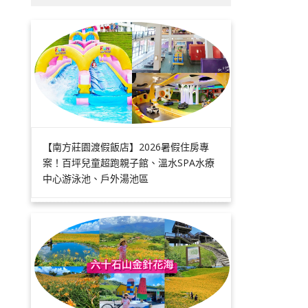
【南方莊園渡假飯店】2026暑假住房專
案！百坪兒童超跑親子館、溫水SPA水療
中心游泳池、戶外湯池區