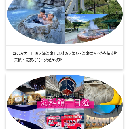
【2026太平山鳩之澤溫泉】森林露天湯屋×溫泉煮蛋×芬多精步道
｜票價、開放時間、交通全攻略