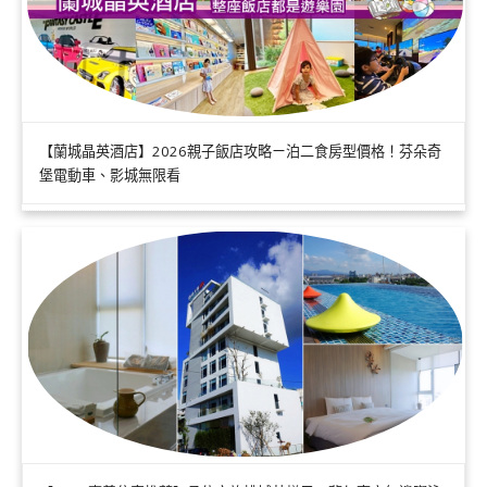
【蘭城晶英酒店】2026親子飯店攻略ㄧ泊二食房型價格！芬朵奇
堡電動車、影城無限看