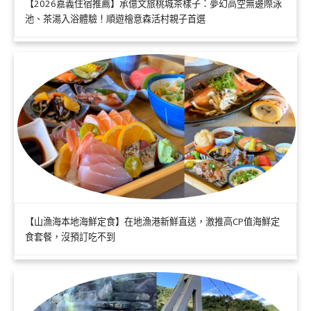
【2026嘉義住宿推薦】承億文旅桃城茶樣子：夢幻高空無邊際泳
池、茶湯入浴體驗！順遊檜意森活村親子首選
【山漁海本地海鮮定食】在地漁港新鮮直送，激推高CP值海鮮定
食套餐，沒預訂吃不到