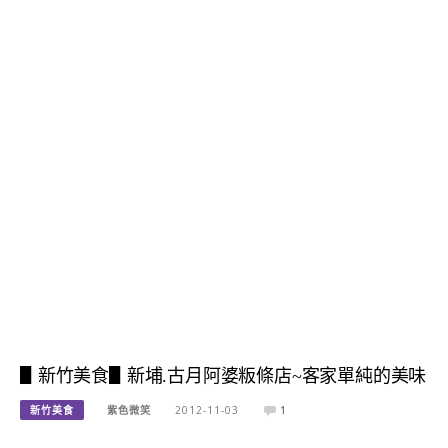
▋新竹美食▋新埔.古月阿婆粄條店~客家單純的美味
新竹美食
紫色微笑
2012-11-03
1