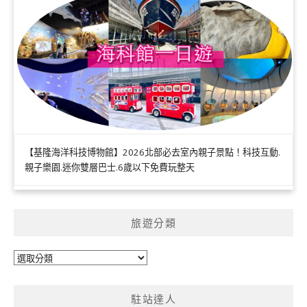
【基隆海洋科技博物館】2026北部必去室內親子景點！科技互動.
親子樂園.迷你雙層巴士.6歲以下免費玩整天
旅遊分類
旅
遊
分
駐站達人
類