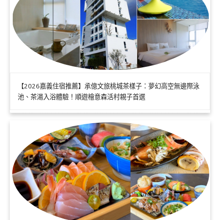
【2026嘉義住宿推薦】承億文旅桃城茶樣子：夢幻高空無邊際泳
池、茶湯入浴體驗！順遊檜意森活村親子首選