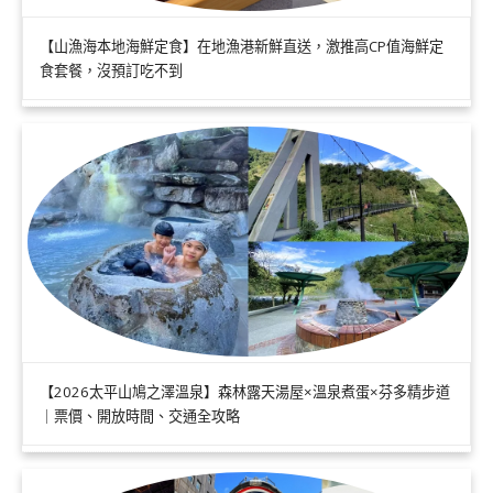
【山漁海本地海鮮定食】在地漁港新鮮直送，激推高CP值海鮮定
食套餐，沒預訂吃不到
【2026太平山鳩之澤溫泉】森林露天湯屋×溫泉煮蛋×芬多精步道
｜票價、開放時間、交通全攻略