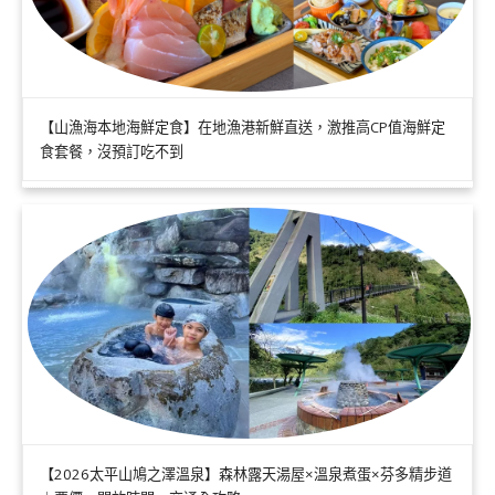
【山漁海本地海鮮定食】在地漁港新鮮直送，激推高CP值海鮮定
食套餐，沒預訂吃不到
【2026太平山鳩之澤溫泉】森林露天湯屋×溫泉煮蛋×芬多精步道