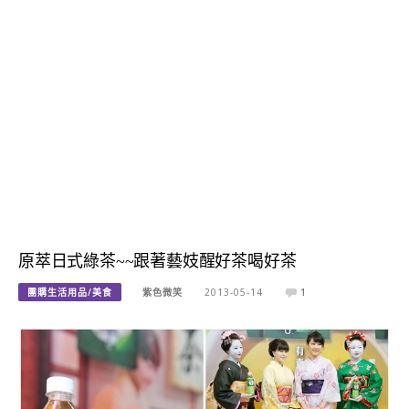
原萃日式綠茶~~跟著藝妓醒好茶喝好茶
團購生活用品/美食
紫色微笑
2013-05-14
1