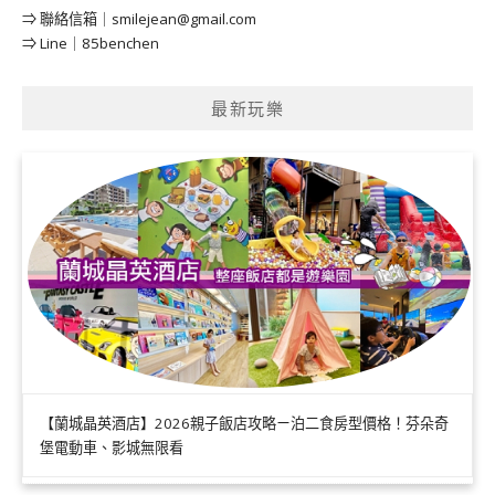
⇒ 聯絡信箱｜
smilejean@gmail.com
⇒ Line｜85benchen
最新玩樂
【蘭城晶英酒店】2026親子飯店攻略ㄧ泊二食房型價格！芬朵奇
堡電動車、影城無限看