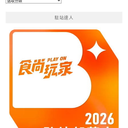
遊
分
駐站達人
類