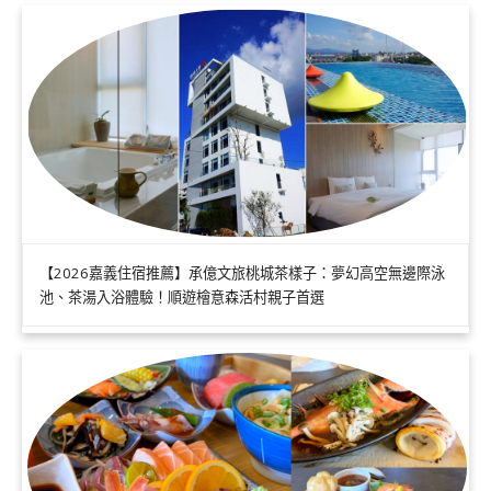
【2026嘉義住宿推薦】承億文旅桃城茶樣子：夢幻高空無邊際泳
池、茶湯入浴體驗！順遊檜意森活村親子首選