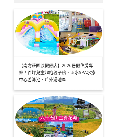
【南方莊園渡假飯店】2026暑假住房專
案！百坪兒童超跑親子館、溫水SPA水療
中心游泳池、戶外湯池區