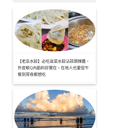
【老柒水餃】必吃韭菜水餃沾蒜頭辣醬，
外皮軟Q內餡料好實在，在地人也愛從午
餐到宵夜都想吃