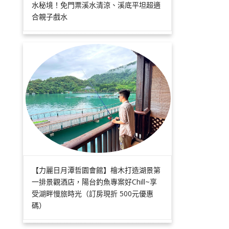
水秘境！免門票溪水清涼、溪底平坦超適
合親子戲水
【力麗日月潭哲園會館】檜木打造湖景第
一排景觀酒店，陽台釣魚專案好Chill~享
受湖畔慢旅時光（訂房現折 500元優惠
碼）