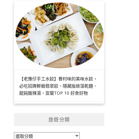
【老豫仔手工水餃】眷村味的美味水餃，
必吃招牌鮮蝦翡翠餃、隱藏版綠藻乾麵、
餛飩酸辣湯，宜蘭TOP 10 好食好物
旅遊分類
旅