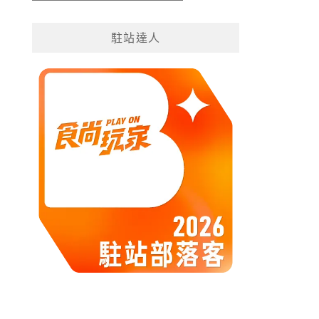
遊
分
駐站達人
類