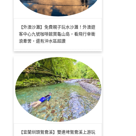
【外澳沙灘】免費親子玩水沙灘！外澳遊
客中心九號咖啡館賞龜山島，看飛行傘衝
浪牽罟，還有沖水區超讚
【宜蘭圳頭鴛鴦溪】雙連埤鴛鴦溪上游玩