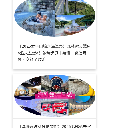
【2026太平山鳩之澤溫泉】森林露天湯屋
×溫泉煮蛋×芬多精步道｜票價、開放時
間、交通全攻略
【基隆海洋科技博物館】2026北部必去室