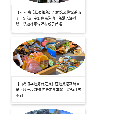
【2026嘉義住宿推薦】承億文旅桃城茶樣
子：夢幻高空無邊際泳池、茶湯入浴體
驗！順遊檜意森活村親子首選
【山漁海本地海鮮定食】在地漁港新鮮直
送，激推高CP值海鮮定食套餐，沒預訂吃
不到