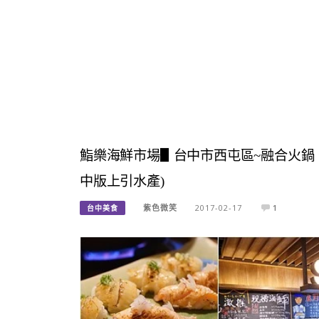
鮨樂海鮮市場▋台中市西屯區~融合火鍋
中版上引水產)
紫色微笑
2017-02-17
1
台中美食