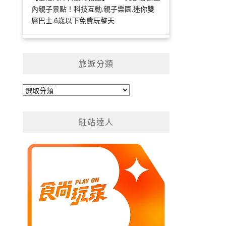
內親子景點！科技互動.親子樂園.迷你雙
層巴士.6歲以下免費玩整天
旅遊分類
旅
遊
分
駐站達人
類