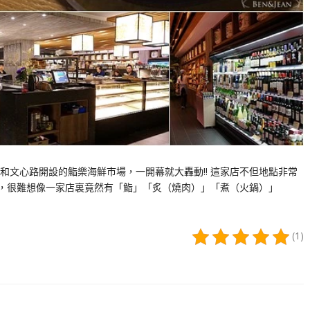
文心路開設的鮨樂海鮮市場，一開幕就大轟動!! 這家店不但地點非常
的，很難想像一家店裏竟然有「鮨」「炙（燒肉）」「煮（火鍋）」
(1)