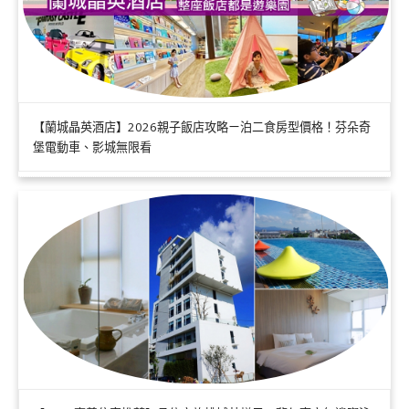
【蘭城晶英酒店】2026親子飯店攻略ㄧ泊二食房型價格！芬朵奇
堡電動車、影城無限看