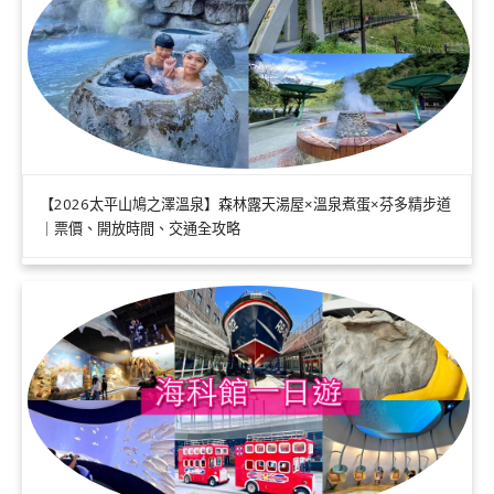
【2026太平山鳩之澤溫泉】森林露天湯屋×溫泉煮蛋×芬多精步道
｜票價、開放時間、交通全攻略