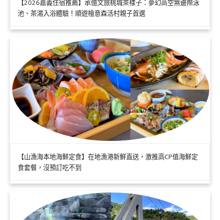
【2026嘉義住宿推薦】承億文旅桃城茶樣子：夢幻高空無邊際泳
池、茶湯入浴體驗！順遊檜意森活村親子首選
【山漁海本地海鮮定食】在地漁港新鮮直送，激推高CP值海鮮定
食套餐，沒預訂吃不到