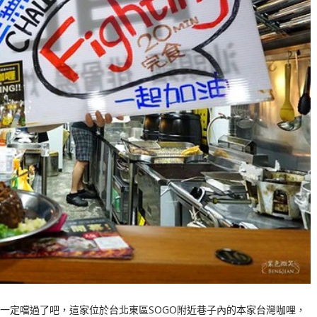
一定噹過了吧，這家位於台北東區SOGO附近巷子內的本家台灣咖哩，