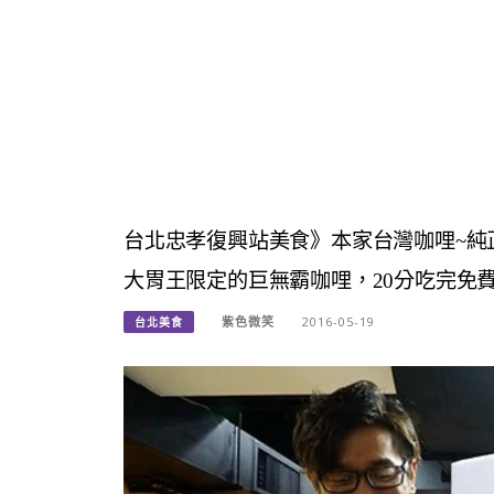
台北忠孝復興站美食》本家台灣咖哩~純
大胃王限定的巨無霸咖哩，20分吃完免
紫色微笑
2016-05-19
台北美食