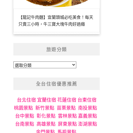
【龍記牛肉麵】宜蘭頭城必吃美食！每天
只賣三小時，牛三寶大塊牛肉好過癮
旅遊分類
旅
遊
分
全台住宿優惠推薦
類
台北住宿
宜蘭住宿
花蓮住宿
台東住宿
桃園景點
新竹景點
苗栗景點
南投景點
台中景點
彰化景點
雲林景點
嘉義景點
台南景點
高雄景點
屏東景點
澎湖景點
金門景點
馬祖景點