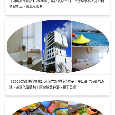
【蘭城晶英酒店】2026親子飯店攻略ㄧ泊二食房型價格！芬朵奇
堡電動車、影城無限看
【2026嘉義住宿推薦】承億文旅桃城茶樣子：夢幻高空無邊際泳
池、茶湯入浴體驗！順遊檜意森活村親子首選