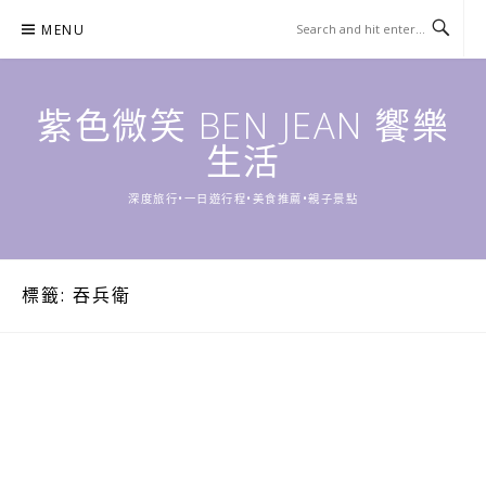
Skip
MENU
to
content
紫色微笑 BEN JEAN 饗樂
生活
深度旅行•一日遊行程•美食推薦•親子景點
標籤:
吞兵衛