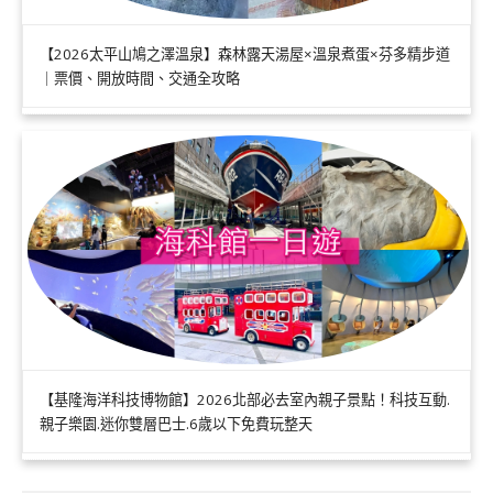
【2026太平山鳩之澤溫泉】森林露天湯屋×溫泉煮蛋×芬多精步道
｜票價、開放時間、交通全攻略
【基隆海洋科技博物館】2026北部必去室內親子景點！科技互動.
親子樂園.迷你雙層巴士.6歲以下免費玩整天