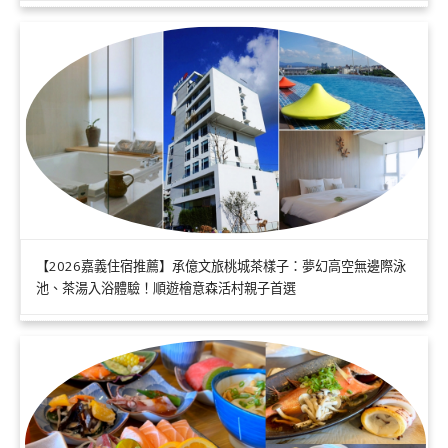
【2026嘉義住宿推薦】承億文旅桃城茶樣子：夢幻高空無邊際泳
池、茶湯入浴體驗！順遊檜意森活村親子首選