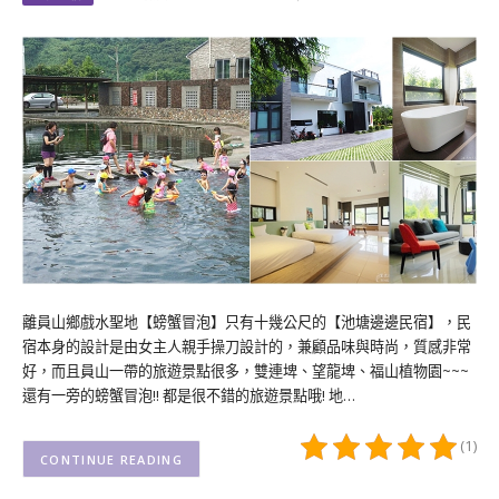
離員山鄉戲水聖地【螃蟹冒泡】只有十幾公尺的【池塘邊邊民宿】，民
宿本身的設計是由女主人親手操刀設計的，兼顧品味與時尚，質感非常
好，而且員山一帶的旅遊景點很多，雙連埤、望龍埤、福山植物園~~~
還有一旁的螃蟹冒泡!! 都是很不錯的旅遊景點哦! 地…
(1)
CONTINUE READING