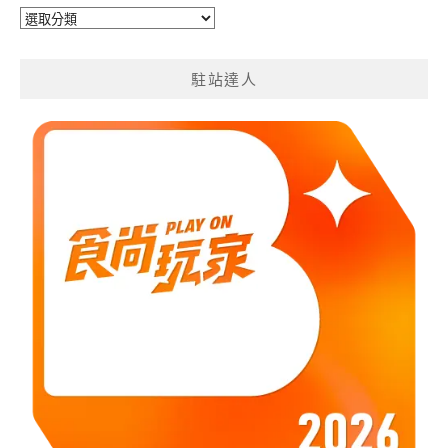
旅
遊
分
駐站達人
類