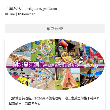
⇒ 聯絡信箱｜
smilejean@gmail.com
⇒ Line｜85benchen
最新玩樂
【蘭城晶英酒店】2026親子飯店攻略ㄧ泊二食房型價格！芬朵奇
堡電動車、影城無限看