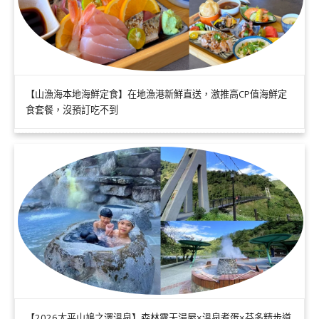
【山漁海本地海鮮定食】在地漁港新鮮直送，激推高CP值海鮮定
食套餐，沒預訂吃不到
【2026太平山鳩之澤溫泉】森林露天湯屋×溫泉煮蛋×芬多精步道