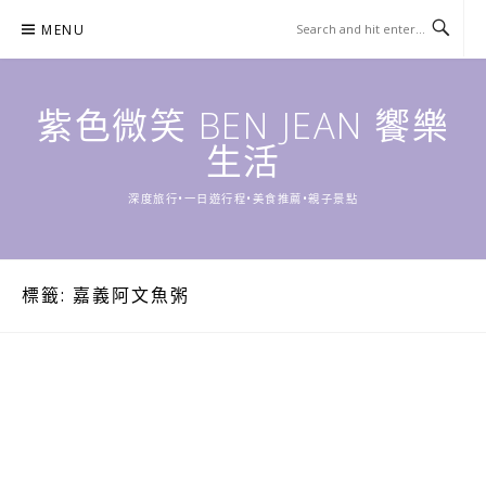
Skip
MENU
to
content
紫色微笑 BEN JEAN 饗樂
生活
深度旅行•一日遊行程•美食推薦•親子景點
標籤:
嘉義阿文魚粥