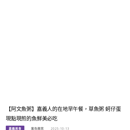
【阿文魚粥】嘉義人的在地早午餐，草魚粥 蚵仔蛋
現點現煎的魚鮮美必吃
嘉義美食
紫色微笑
2025-10-13