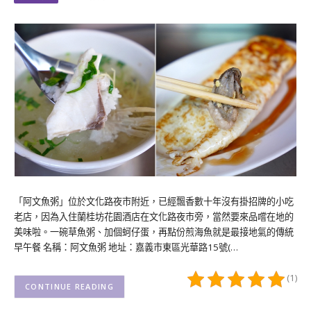
「阿文魚粥」位於文化路夜市附近，已經飄香數十年沒有掛招牌的小吃
老店，因為入住蘭桂坊花園酒店在文化路夜市旁，當然要來品嚐在地的
美味啦。一碗草魚粥、加個蚵仔蛋，再點份煎海魚就是最接地氣的傳統
早午餐 名稱：阿文魚粥 地址：嘉義市東區光華路15號(…
(1)
CONTINUE READING