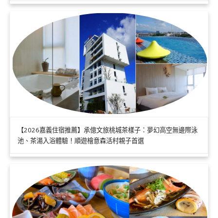
【2026嘉義住宿推薦】承億文旅桃城茶樣子：夢幻高空無邊際泳
池、茶湯入浴體驗！順遊檜意森活村親子首選