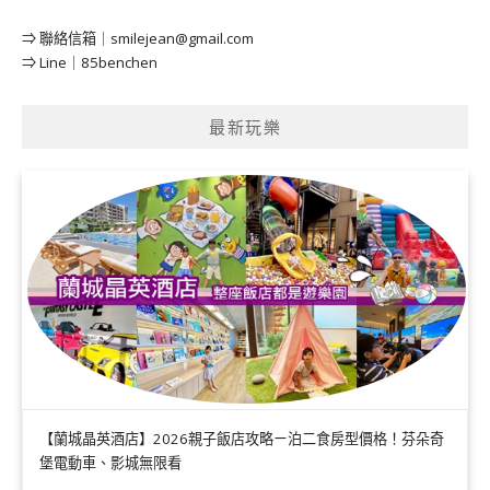
⇒ 聯絡信箱｜
smilejean@gmail.com
⇒ Line｜85benchen
最新玩樂
【蘭城晶英酒店】2026親子飯店攻略ㄧ泊二食房型價格！芬朵奇
堡電動車、影城無限看