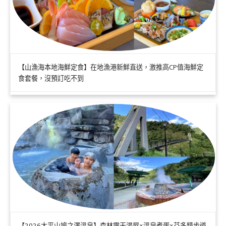
【山漁海本地海鮮定食】在地漁港新鮮直送，激推高CP值海鮮定
食套餐，沒預訂吃不到
【2026太平山鳩之澤溫泉】森林露天湯屋×溫泉煮蛋×芬多精步道