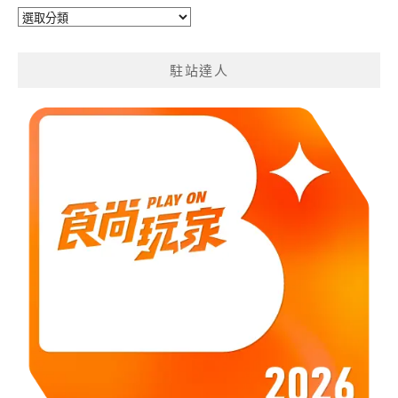
旅
遊
分
駐站達人
類