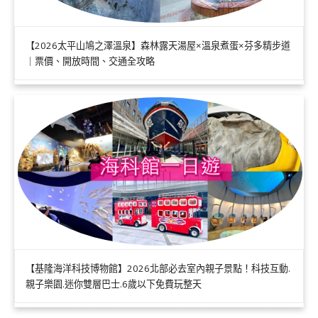
【2026太平山鳩之澤溫泉】森林露天湯屋×溫泉煮蛋×芬多精步道
｜票價、開放時間、交通全攻略
【基隆海洋科技博物館】2026北部必去室內親子景點！科技互動.
親子樂園.迷你雙層巴士.6歲以下免費玩整天