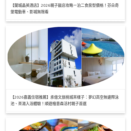
【蘭城晶英酒店】2026親子飯店攻略ㄧ泊二食房型價格！芬朵奇
堡電動車、影城無限看
【2026嘉義住宿推薦】承億文旅桃城茶樣子：夢幻高空無邊際泳
池、茶湯入浴體驗！順遊檜意森活村親子首選