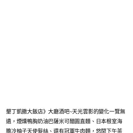
墾丁凱撒大飯店》大廳酒吧~天光雲影的變化一覽無
遺，煙燻鴨胸奶油巴薩米可醋圓直麵、日本根室海
膽冷柚子天使髮絲、還有冠軍牛肉麵，悠閒下午茶