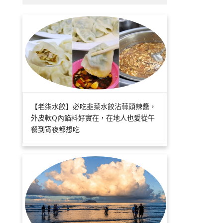
【老柒水餃】必吃韭菜水餃沾蒜頭辣醬，
外皮軟Q內餡料好實在，在地人也愛從午
餐到宵夜都想吃