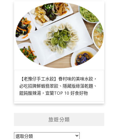
【老豫仔手工水餃】眷村味的美味水餃，
必吃招牌鮮蝦翡翠餃、隱藏版綠藻乾麵、
餛飩酸辣湯，宜蘭TOP 10 好食好物
旅遊分類
旅