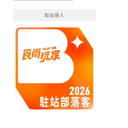
遊
分
駐站達人
類