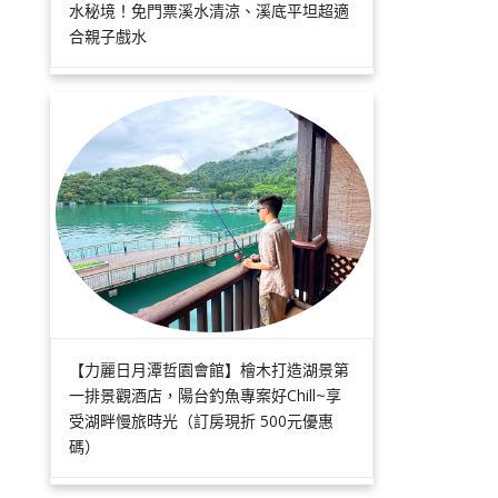
水秘境！免門票溪水清涼、溪底平坦超適
合親子戲水
【力麗日月潭哲園會館】檜木打造湖景第
一排景觀酒店，陽台釣魚專案好Chill~享
受湖畔慢旅時光（訂房現折 500元優惠
碼）