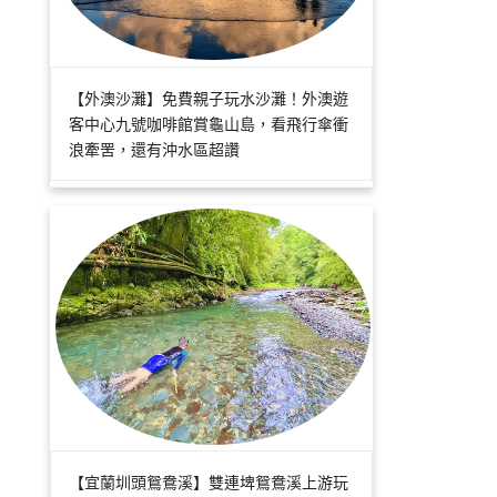
【外澳沙灘】免費親子玩水沙灘！外澳遊
客中心九號咖啡館賞龜山島，看飛行傘衝
浪牽罟，還有沖水區超讚
【宜蘭圳頭鴛鴦溪】雙連埤鴛鴦溪上游玩