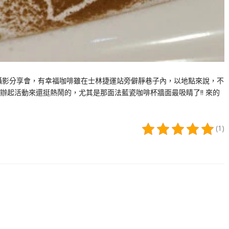
攝影分享會，有幸福咖啡雖在士林捷運站旁僻靜巷子內，以地點來說，不
起活動來還挺熱鬧的，尤其是那面法藍瓷咖啡杯牆面最吸睛了!! 來的
(1)