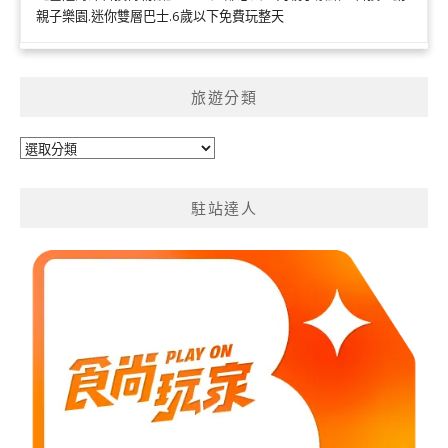
親子樂園.迷你雙層巴士.6歲以下免費玩整天
旅遊分類
旅
遊
分
駐站達人
類