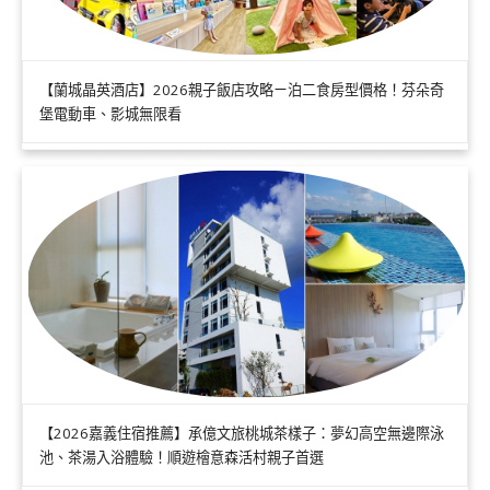
【蘭城晶英酒店】2026親子飯店攻略ㄧ泊二食房型價格！芬朵奇
堡電動車、影城無限看
【2026嘉義住宿推薦】承億文旅桃城茶樣子：夢幻高空無邊際泳
池、茶湯入浴體驗！順遊檜意森活村親子首選