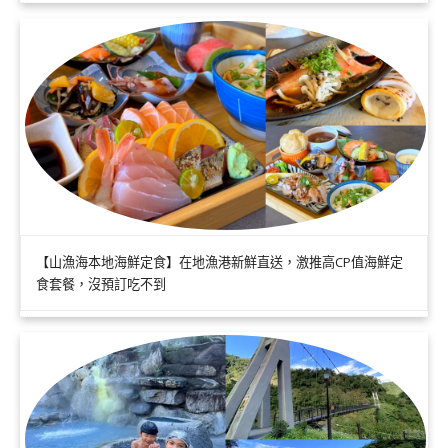
【山漁海本地海鮮定食】在地漁港新鮮直送，激推高CP值海鮮定
食套餐，沒預訂吃不到