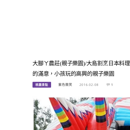
大腳ㄚ農莊(親子樂園)/大島割烹日本料
的滿意，小孩玩的高興的親子樂園
紫色微笑
2016-02-08
1
桃園景點