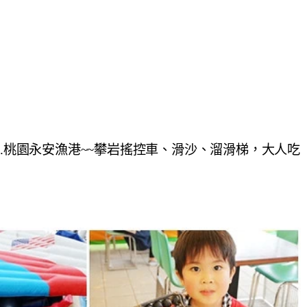
理.桃園永安漁港~~攀岩搖控車、滑沙、溜滑梯，大人吃