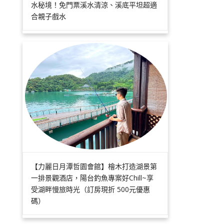
水秘境！免門票溪水清涼、溪底平坦超適
合親子戲水
【力麗日月潭哲園會館】檜木打造湖景第
一排景觀酒店，陽台釣魚專案好Chill~享
受湖畔慢旅時光（訂房現折 500元優惠
碼）