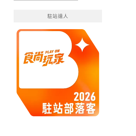
遊
分
駐站達人
類