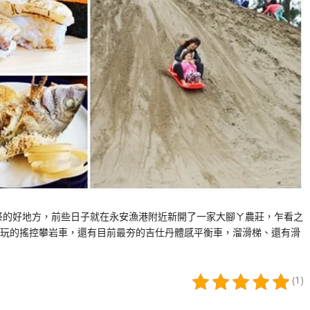
祭的好地方，前些日子就在永安漁港附近新開了一家大腳ㄚ農莊，乍看之
玩的搖控攀岩車，還有目前最夯的吉仕丹體感平衡車，溜滑梯、還有滑
(1)