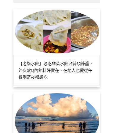
【老柒水餃】必吃韭菜水餃沾蒜頭辣醬，
外皮軟Q內餡料好實在，在地人也愛從午
餐到宵夜都想吃