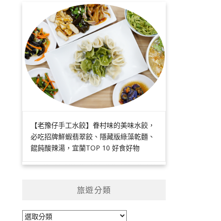
【老豫仔手工水餃】眷村味的美味水餃，
必吃招牌鮮蝦翡翠餃、隱藏版綠藻乾麵、
餛飩酸辣湯，宜蘭TOP 10 好食好物
旅遊分類
旅