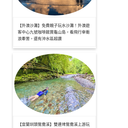
【外澳沙灘】免費親子玩水沙灘！外澳遊
客中心九號咖啡館賞龜山島，看飛行傘衝
浪牽罟，還有沖水區超讚
【宜蘭圳頭鴛鴦溪】雙連埤鴛鴦溪上游玩