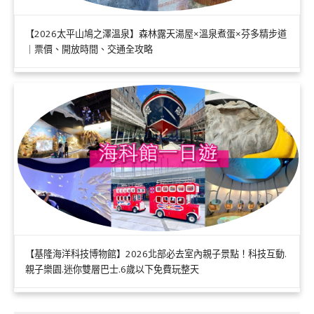
【2026太平山鳩之澤溫泉】森林露天湯屋×溫泉煮蛋×芬多精步道
｜票價、開放時間、交通全攻略
【基隆海洋科技博物館】2026北部必去室內親子景點！科技互動.
親子樂園.迷你雙層巴士.6歲以下免費玩整天