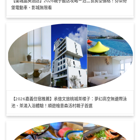
【蘭城晶英酒店】2026親子飯店攻略ㄧ泊二食房型價格！芬朵奇
堡電動車、影城無限看
【2026嘉義住宿推薦】承億文旅桃城茶樣子：夢幻高空無邊際泳
池、茶湯入浴體驗！順遊檜意森活村親子首選