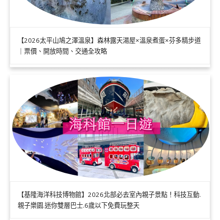
【2026太平山鳩之澤溫泉】森林露天湯屋×溫泉煮蛋×芬多精步道
｜票價、開放時間、交通全攻略
【基隆海洋科技博物館】2026北部必去室內親子景點！科技互動.
親子樂園.迷你雙層巴士.6歲以下免費玩整天