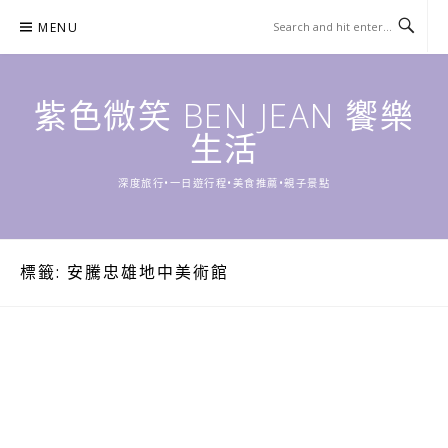
Skip
MENU
to
content
紫色微笑 BEN JEAN 饗樂
生活
深度旅行•一日遊行程•美食推薦•親子景點
標籤:
安騰忠雄地中美術館