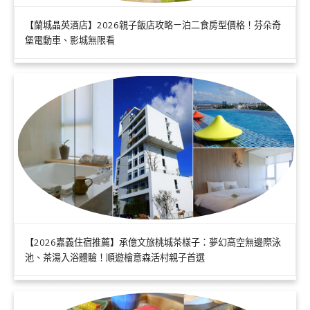
【蘭城晶英酒店】2026親子飯店攻略ㄧ泊二食房型價格！芬朵奇
堡電動車、影城無限看
【2026嘉義住宿推薦】承億文旅桃城茶樣子：夢幻高空無邊際泳
池、茶湯入浴體驗！順遊檜意森活村親子首選