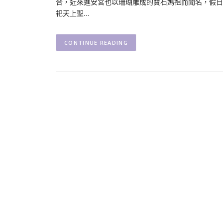
合，近來進安宮也以珊瑚雕成的寶石媽祖而聞名，假日
祀天上聖…
CONTINUE READING