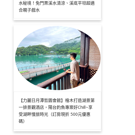
水秘境！免門票溪水清涼、溪底平坦超適
合親子戲水
【力麗日月潭哲園會館】檜木打造湖景第
一排景觀酒店，陽台釣魚專案好Chill~享
受湖畔慢旅時光（訂房現折 500元優惠
碼）