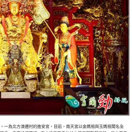
，一為北方澳遷村的進安宮，目前，南天宮以金媽祖與玉媽祖聞名全