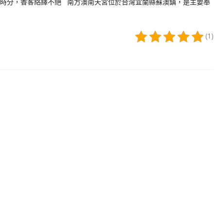
時分，香客絡繹不絕 南方澳南天宮位於台灣宜蘭縣蘇澳鎮，是主要奉
(1)