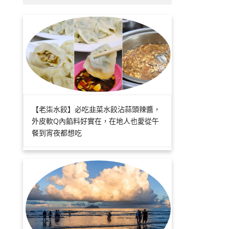
【老柒水餃】必吃韭菜水餃沾蒜頭辣醬，
外皮軟Q內餡料好實在，在地人也愛從午
餐到宵夜都想吃