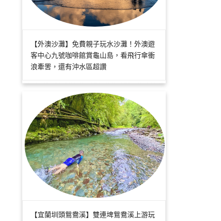
【外澳沙灘】免費親子玩水沙灘！外澳遊
客中心九號咖啡館賞龜山島，看飛行傘衝
浪牽罟，還有沖水區超讚
【宜蘭圳頭鴛鴦溪】雙連埤鴛鴦溪上游玩