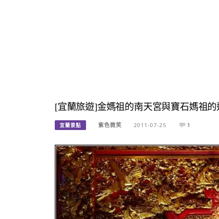
[宜蘭旅遊]金媽祖的南天宮與寶石媽祖的
紫色微笑
2011-07-25
1
宜蘭景點