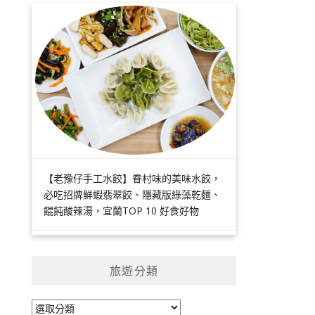
【老豫仔手工水餃】眷村味的美味水餃，
必吃招牌鮮蝦翡翠餃、隱藏版綠藻乾麵、
餛飩酸辣湯，宜蘭TOP 10 好食好物
旅遊分類
旅