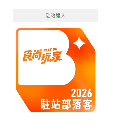
遊
分
駐站達人
類