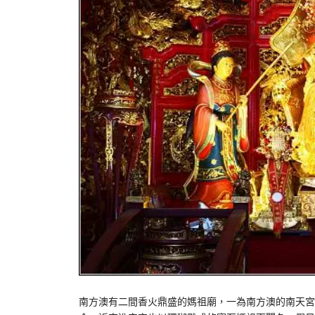
南方澳有二間香火鼎盛的媽祖廟，一為南方澳的南天宮