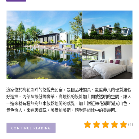
這家位於梅花湖畔的悠悅光民宿，是個品味獨具、氣度非凡的優質渡假
好選擇。內部陳設低調奢華，高規格的設計加上開放透明的空間、讓人
一進來就有種無拘無束放鬆悠閒的感覺，加上附近梅花湖畔湖光山色、
景色怡人，來這裏遊玩，美景加美宿，絕對是旅途中的美麗回…
(1)
CONTINUE READING