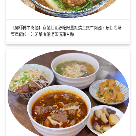
【鄧師傅牛肉麵】宜蘭壯圍必吃限量紅燒三寶牛肉麵，最新店址
菜單價位，江浙菜底蘊湯頭清甜甘醇