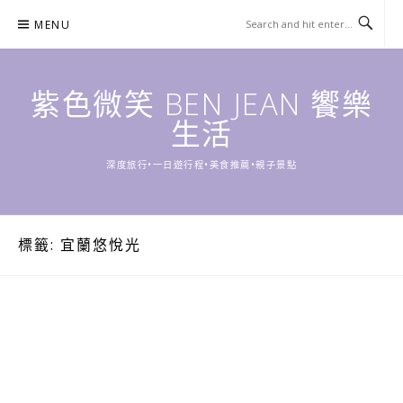
Skip
MENU
to
content
紫色微笑 BEN JEAN 饗樂
生活
深度旅行•一日遊行程•美食推薦•親子景點
標籤:
宜蘭悠悅光