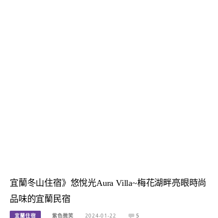
宜蘭冬山住宿》悠悅光Aura Villa~梅花湖畔亮眼時尚
品味的宜蘭民宿
宜蘭住宿
紫色微笑
2024-01-22
5