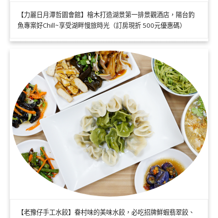
【力麗日月潭哲園會館】檜木打造湖景第一排景觀酒店，陽台釣
魚專案好Chill~享受湖畔慢旅時光（訂房現折 500元優惠碼）
【老豫仔手工水餃】眷村味的美味水餃，必吃招牌鮮蝦翡翠餃、