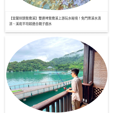
【宜蘭圳頭鴛鴦溪】雙連埤鴛鴦溪上游玩水秘境！免門票溪水清
涼、溪底平坦超適合親子戲水