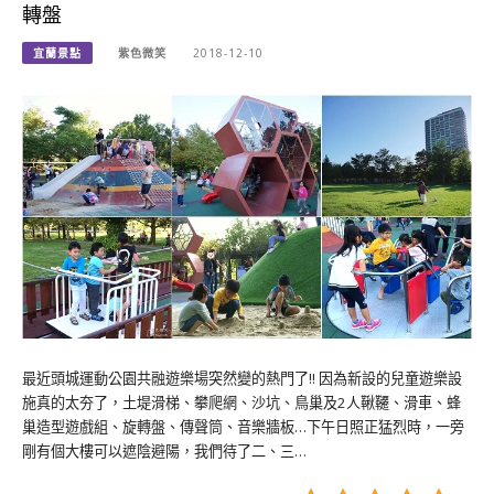
轉盤
宜蘭景點
紫色微笑
2018-12-10
最近頭城運動公園共融遊樂場突然變的熱門了!! 因為新設的兒童遊樂設
施真的太夯了，土堤滑梯、攀爬網、沙坑、鳥巢及2人鞦韆、滑車、蜂
巢造型遊戲組、旋轉盤、傳聲筒、音樂牆板…下午日照正猛烈時，一旁
剛有個大樓可以遮陰避陽，我們待了二、三…