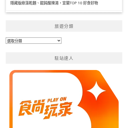
隱藏版綠藻乾麵、餛飩酸辣湯，宜蘭TOP 10 好食好物
旅遊分類
旅
遊
分
駐站達人
類