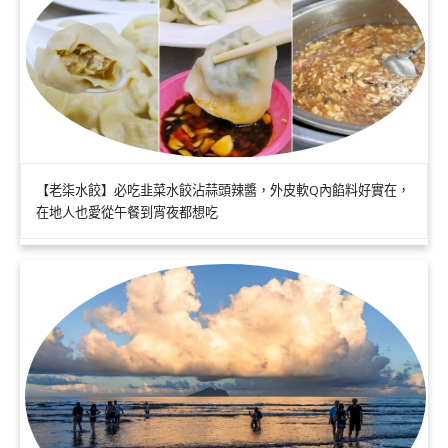
【老柒水餃】必吃韭菜水餃沾蒜頭辣醬，外皮軟Q內餡料好實在，
在地人也愛從午餐到宵夜都想吃