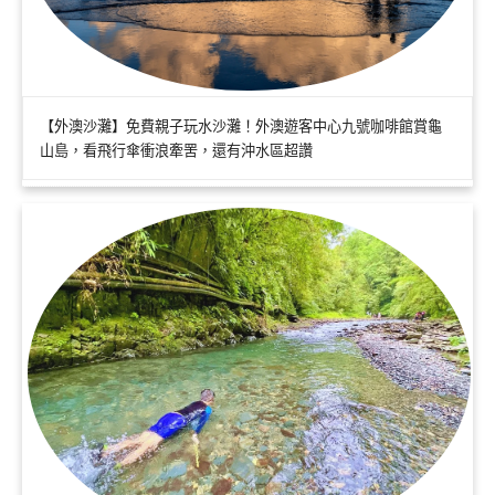
【外澳沙灘】免費親子玩水沙灘！外澳遊客中心九號咖啡館賞龜
山島，看飛行傘衝浪牽罟，還有沖水區超讚