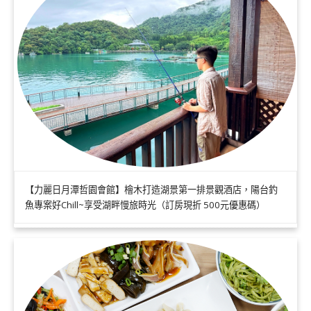
【力麗日月潭哲園會館】檜木打造湖景第一排景觀酒店，陽台釣
魚專案好Chill~享受湖畔慢旅時光（訂房現折 500元優惠碼）