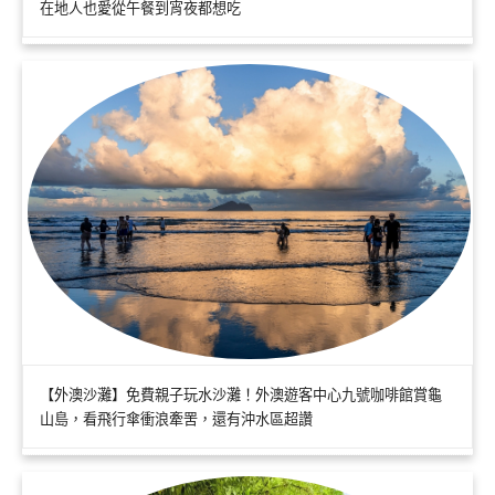
在地人也愛從午餐到宵夜都想吃
【外澳沙灘】免費親子玩水沙灘！外澳遊客中心九號咖啡館賞龜
山島，看飛行傘衝浪牽罟，還有沖水區超讚