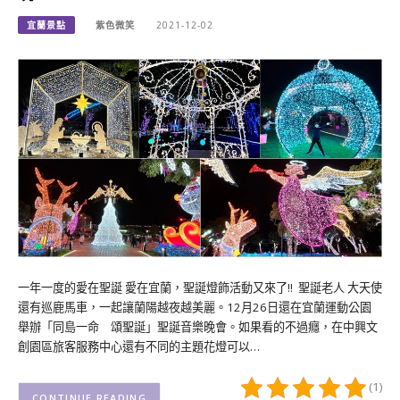
宜蘭景點
紫色微笑
2021-12-02
一年一度的愛在聖誕 愛在宜蘭，聖誕燈飾活動又來了!! 聖誕老人 大天使
還有巡鹿馬車，一起讓蘭陽越夜越美麗。12月26日還在宜蘭運動公園
舉辦「同島一命 頌聖誕」聖誕音樂晚會。如果看的不過癮，在中興文
創園區旅客服務中心還有不同的主題花燈可以…
(1)
CONTINUE READING