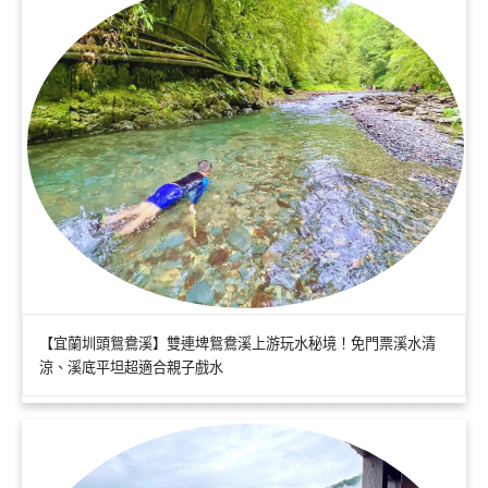
【宜蘭圳頭鴛鴦溪】雙連埤鴛鴦溪上游玩水秘境！免門票溪水清
涼、溪底平坦超適合親子戲水