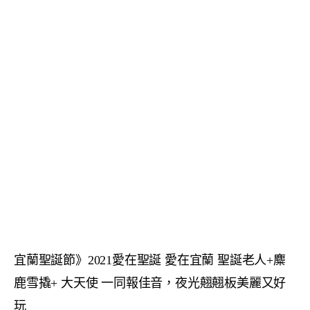
宜蘭聖誕節》2021愛在聖誕 愛在宜蘭 聖誕老人+麋
鹿雪撬+ 大天使 一同報佳音，夜光翹翹板美麗又好
玩