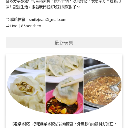
喜歡分享旅遊中的景點美食、飯店住宿、必買好物、優惠票券。輕鬆用
照片記錄生活，跟著我們找好吃好玩就對了～
⇒ 聯絡信箱｜
smilejean@gmail.com
⇒ Line｜85benchen
最新玩樂
【老柒水餃】必吃韭菜水餃沾蒜頭辣醬，外皮軟Q內餡料好實在，