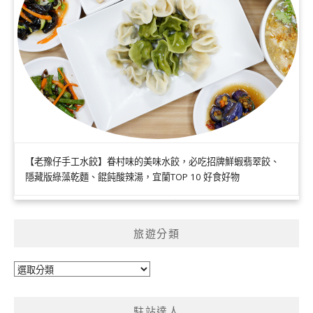
【老豫仔手工水餃】眷村味的美味水餃，必吃招牌鮮蝦翡翠餃、
隱藏版綠藻乾麵、餛飩酸辣湯，宜蘭TOP 10 好食好物
旅遊分類
旅
遊
分
駐站達人