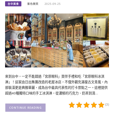
台中美食
紫色微笑
2025-09-25
來到台中，一定不能錯過「宮原眼科」買伴手禮和吃「宮原眼科冰淇
淋」！這家由日出集團改造的老屋冰店，不僅外觀充滿復古文青風，內
部裝潢更是典雅華麗，成為台中最具代表性的打卡景點之一。這裡提供
超過40種獨特口味的手工冰淇淋，從濃郁的巧克力、奶茶到清…
(3)
CONTINUE READING