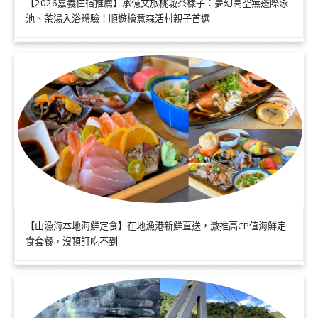
【2026嘉義住宿推薦】承億文旅桃城茶樣子：夢幻高空無邊際泳
池、茶湯入浴體驗！順遊檜意森活村親子首選
【山漁海本地海鮮定食】在地漁港新鮮直送，激推高CP值海鮮定
食套餐，沒預訂吃不到