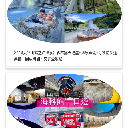
【2026太平山鳩之澤溫泉】森林露天湯屋×溫泉煮蛋×芬多精步道
｜票價、開放時間、交通全攻略