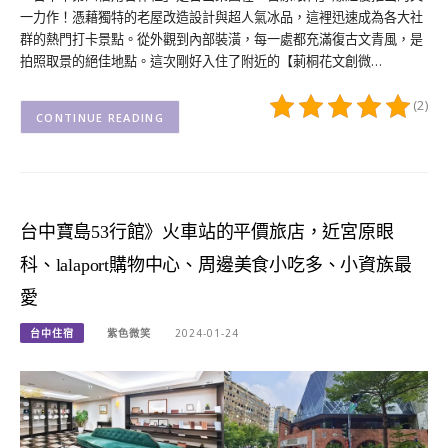
一力作！憑藉獨特的老屋改造設計與超人氣冰品，這裡迅速成為各大社
群的熱門打卡景點。從外觀到內部裝潢，每一處都充滿復古文青風，是
拍照取景的絕佳地點。這次剛好入住了附近的【莿桐花文創微…
(2)
CONTINUE READING
台中寶島53行館》火車站的平價旅店，近宮原眼
科、lalaport購物中心、周邊美食小吃多、小資族最
愛
台中住宿
紫色微笑
2024-01-24