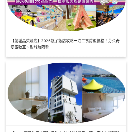
【蘭城晶英酒店】2026親子飯店攻略ㄧ泊二食房型價格！芬朵奇
堡電動車、影城無限看