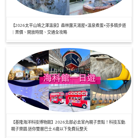
【2026太平山鳩之澤溫泉】森林露天湯屋×溫泉煮蛋×芬多精步道
｜票價、開放時間、交通全攻略
【基隆海洋科技博物館】2026北部必去室內親子景點！科技互動.
親子樂園.迷你雙層巴士.6歲以下免費玩整天