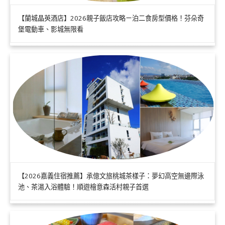
【蘭城晶英酒店】2026親子飯店攻略ㄧ泊二食房型價格！芬朵奇
堡電動車、影城無限看
【2026嘉義住宿推薦】承億文旅桃城茶樣子：夢幻高空無邊際泳
池、茶湯入浴體驗！順遊檜意森活村親子首選