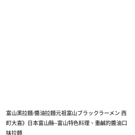
富山黑拉麵/醬油拉麵元祖富山ブラックラーメン 西
町大喜》日本富山縣~富山特色料理、重鹹的醬油口
味拉麵