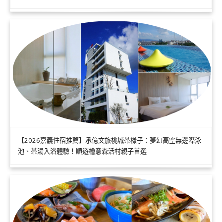
【2026嘉義住宿推薦】承億文旅桃城茶樣子：夢幻高空無邊際泳
池、茶湯入浴體驗！順遊檜意森活村親子首選