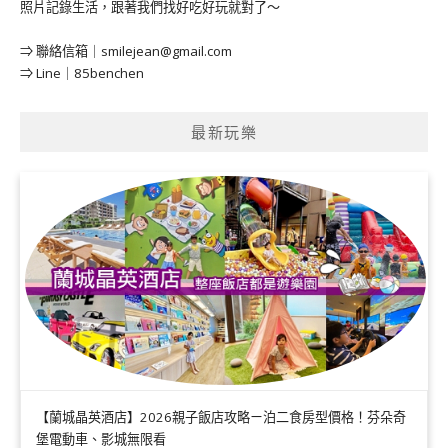
照片記錄生活，跟著我們找好吃好玩就對了～
⇒ 聯絡信箱｜
smilejean@gmail.com
⇒ Line｜85benchen
最新玩樂
【蘭城晶英酒店】2026親子飯店攻略ㄧ泊二食房型價格！芬朵奇
堡電動車、影城無限看