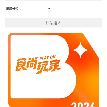
旅
遊
分
駐站達人
類