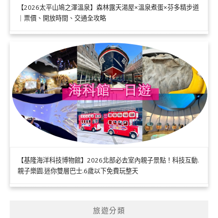
【2026太平山鳩之澤溫泉】森林露天湯屋×溫泉煮蛋×芬多精步道
｜票價、開放時間、交通全攻略
【基隆海洋科技博物館】2026北部必去室內親子景點！科技互動.
親子樂園.迷你雙層巴士.6歲以下免費玩整天
旅遊分類