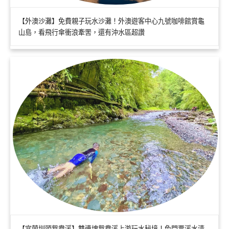
【外澳沙灘】免費親子玩水沙灘！外澳遊客中心九號咖啡館賞龜
山島，看飛行傘衝浪牽罟，還有沖水區超讚
【宜蘭圳頭鴛鴦溪】雙連埤鴛鴦溪上游玩水秘境！免門票溪水清