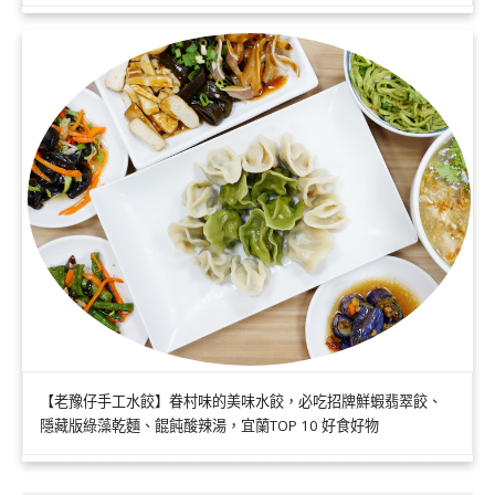
【老豫仔手工水餃】眷村味的美味水餃，必吃招牌鮮蝦翡翠餃、
隱藏版綠藻乾麵、餛飩酸辣湯，宜蘭TOP 10 好食好物