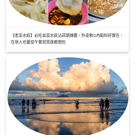
【老柒水餃】必吃韭菜水餃沾蒜頭辣醬，外皮軟Q內餡料好實在，
在地人也愛從午餐到宵夜都想吃