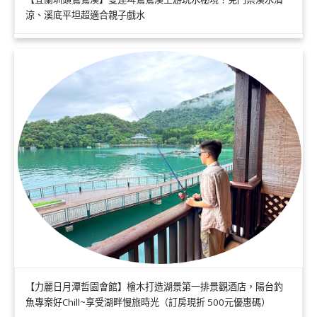
涼、溪底平坦超適合親子戲水
【力麗日月潭哲園會館】檜木打造湖景第一排景觀酒店，陽台釣
魚專案好Chill~享受湖畔慢旅時光（訂房現折 500元優惠碼）