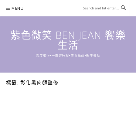
Skip
MENU
to
content
紫色微笑 BEN JEAN 饗樂
生活
深度旅行•一日遊行程•美食推薦•親子景點
標籤:
彰化黑肉麵整修