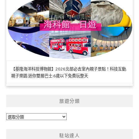
【基隆海洋科技博物館】2026北部必去室內親子景點！科技互動.
親子樂園.迷你雙層巴士.6歲以下免費玩整天
旅遊分類
旅
遊
分
駐站達人
類