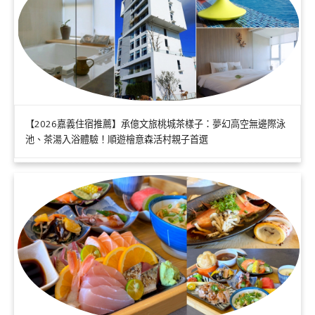
【2026嘉義住宿推薦】承億文旅桃城茶樣子：夢幻高空無邊際泳
池、茶湯入浴體驗！順遊檜意森活村親子首選