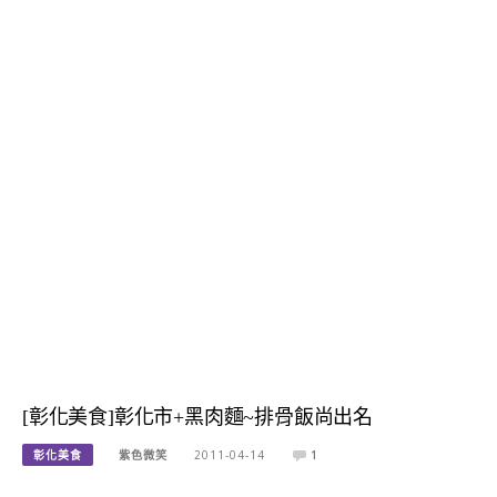
[彰化美食]彰化市+黑肉麵~排骨飯尚出名
彰化美食
紫色微笑
2011-04-14
1