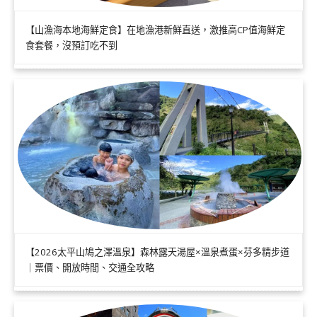
【山漁海本地海鮮定食】在地漁港新鮮直送，激推高CP值海鮮定
食套餐，沒預訂吃不到
【2026太平山鳩之澤溫泉】森林露天湯屋×溫泉煮蛋×芬多精步道
｜票價、開放時間、交通全攻略