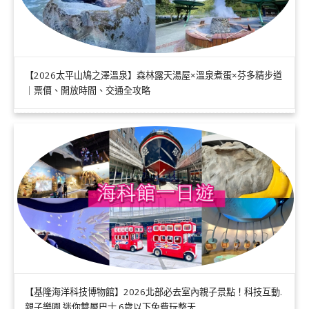
【2026太平山鳩之澤溫泉】森林露天湯屋×溫泉煮蛋×芬多精步道
｜票價、開放時間、交通全攻略
【基隆海洋科技博物館】2026北部必去室內親子景點！科技互動.
親子樂園.迷你雙層巴士.6歲以下免費玩整天