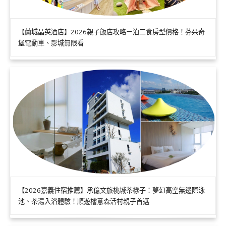
【蘭城晶英酒店】2026親子飯店攻略ㄧ泊二食房型價格！芬朵奇
堡電動車、影城無限看
【2026嘉義住宿推薦】承億文旅桃城茶樣子：夢幻高空無邊際泳
池、茶湯入浴體驗！順遊檜意森活村親子首選