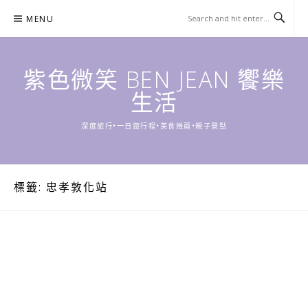
Skip
MENU
to
content
紫色微笑 BEN JEAN 饗樂
生活
深度旅行•一日遊行程•美食推薦•親子景點
標籤:
忠孝敦化站