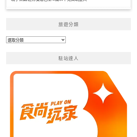
旅遊分類
旅
遊
分
駐站達人
類