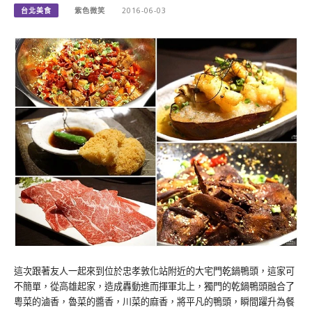
台北美食
紫色微笑
2016-06-03
這次跟著友人一起來到位於忠孝敦化站附近的大宅門乾鍋鴨頭，這家可
不簡單，從高雄起家，造成轟動進而揮軍北上，獨門的乾鍋鴨頭融合了
粵菜的滷香，魯菜的醬香，川菜的麻香，將平凡的鴨頭，瞬間躍升為餐