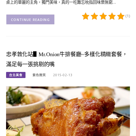
桌上的華麗的主角，獨門美味，真的一吃難忘吮指回味樂無窮…
(1)
CONTINUE READING
忠孝敦化站▋Mr.Onion牛排餐廳~多樣化精緻套餐，
滿足每一張挑剔的嘴
台北美食
紫色微笑
2015-02-13