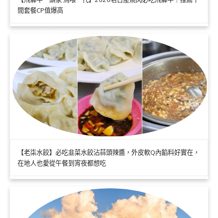
間套餐CP值爆高
【老柒水餃】必吃韭菜水餃沾蒜頭辣醬，外皮軟Q內餡料好實在，
在地人也愛從午餐到宵夜都想吃