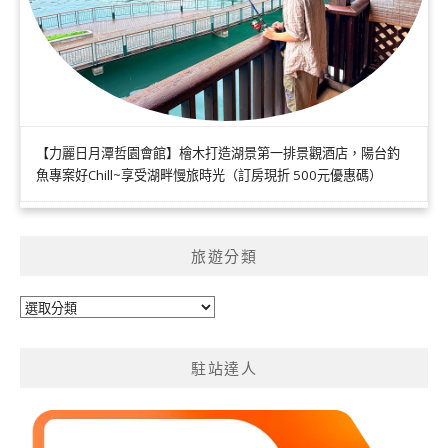
【力麗日月潭哲園會館】檜木打造湖景第一排景觀酒店，陽台釣
魚專案好Chill~享受湖畔慢旅時光（訂房現折 500元優惠碼）
旅遊分類
旅
遊
分
駐站達人
類