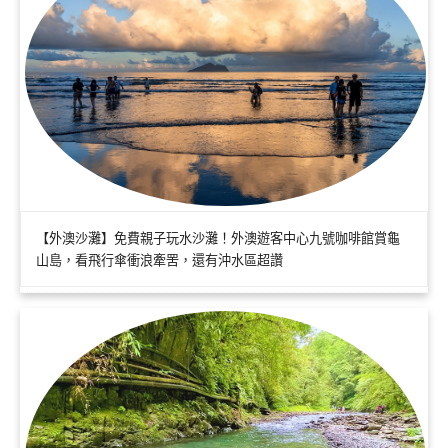
【外澳沙灘】免費親子玩水沙灘！外澳遊客中心九號咖啡館賞龜
山島，看飛行傘衝浪牽罟，還有沖水區超讚