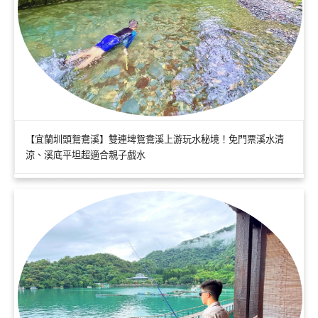
【宜蘭圳頭鴛鴦溪】雙連埤鴛鴦溪上游玩水秘境！免門票溪水清
涼、溪底平坦超適合親子戲水