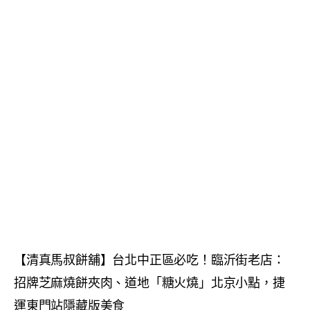
【清真馬叔餅舖】台北中正區必吃！臨沂街老店：
招牌芝麻燒餅夾肉、道地「糖火燒」北京小點，捷
運東門站隱藏版美食