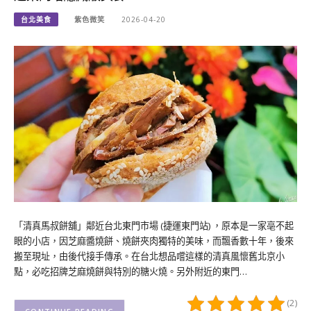
台北美食
紫色微笑
2026-04-20
「清真馬叔餅舖」鄰近台北東門市場 (捷運東門站) ，原本是一家亳不起
眼的小店，因芝麻醬燒餅、燒餅夾肉獨特的美味，而飄香數十年，後來
搬至現址，由後代接手傳承。在台北想品嚐這樣的清真風懷舊北京小
點，必吃招牌芝麻燒餅與特別的糖火燒。另外附近的東門…
(2)