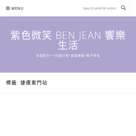
Skip
MENU
to
content
紫色微笑 BEN JEAN 饗樂
生活
深度旅行•一日遊行程•美食推薦•親子景點
標籤:
捷運東門站